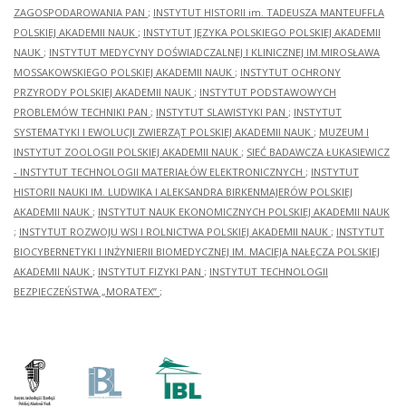
ZAGOSPODAROWANIA PAN
;
INSTYTUT HISTORII im. TADEUSZA MANTEUFFLA
POLSKIEJ AKADEMII NAUK
;
INSTYTUT JĘZYKA POLSKIEGO POLSKIEJ AKADEMII
NAUK
;
INSTYTUT MEDYCYNY DOŚWIADCZALNEJ I KLINICZNEJ IM.MIROSŁAWA
MOSSAKOWSKIEGO POLSKIEJ AKADEMII NAUK
;
INSTYTUT OCHRONY
PRZYRODY POLSKIEJ AKADEMII NAUK
;
INSTYTUT PODSTAWOWYCH
PROBLEMÓW TECHNIKI PAN
;
INSTYTUT SLAWISTYKI PAN
;
INSTYTUT
SYSTEMATYKI I EWOLUCJI ZWIERZĄT POLSKIEJ AKADEMII NAUK
;
MUZEUM I
INSTYTUT ZOOLOGII POLSKIEJ AKADEMII NAUK
;
SIEĆ BADAWCZA ŁUKASIEWICZ
- INSTYTUT TECHNOLOGII MATERIAŁÓW ELEKTRONICZNYCH
;
INSTYTUT
HISTORII NAUKI IM. LUDWIKA I ALEKSANDRA BIRKENMAJERÓW POLSKIEJ
AKADEMII NAUK
;
INSTYTUT NAUK EKONOMICZNYCH POLSKIEJ AKADEMII NAUK
;
INSTYTUT ROZWOJU WSI I ROLNICTWA POLSKIEJ AKADEMII NAUK
;
INSTYTUT
BIOCYBERNETYKI I INŻYNIERII BIOMEDYCZNEJ IM. MACIEJA NAŁĘCZA POLSKIEJ
AKADEMII NAUK
;
INSTYTUT FIZYKI PAN
;
INSTYTUT TECHNOLOGII
BEZPIECZEŃSTWA „MORATEX”
;