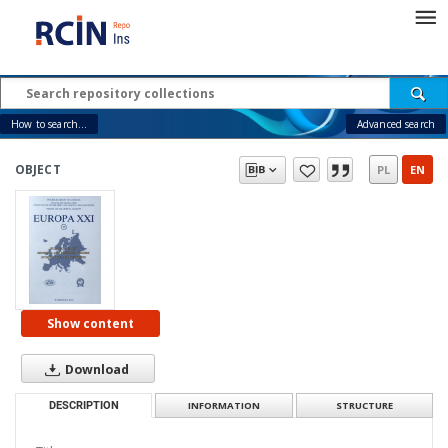
How to search...
Advanced search
OBJECT
PL
EN
Show content
Download
DESCRIPTION
INFORMATION
STRUCTURE