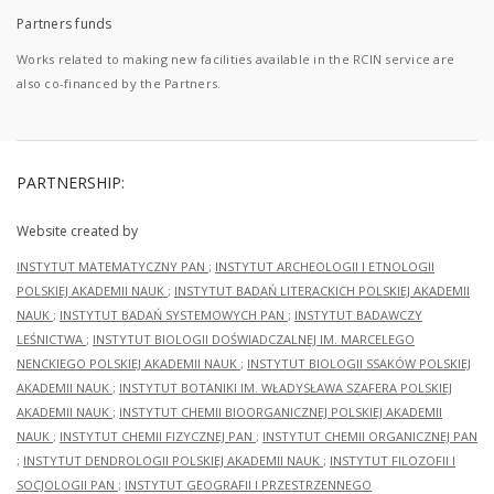
Partners funds
Works related to making new facilities available in the RCIN service are
also co-financed by the Partners.
PARTNERSHIP:
Website created by
INSTYTUT MATEMATYCZNY PAN
;
INSTYTUT ARCHEOLOGII I ETNOLOGII
POLSKIEJ AKADEMII NAUK
;
INSTYTUT BADAŃ LITERACKICH POLSKIEJ AKADEMII
NAUK
;
INSTYTUT BADAŃ SYSTEMOWYCH PAN
;
INSTYTUT BADAWCZY
LEŚNICTWA
;
INSTYTUT BIOLOGII DOŚWIADCZALNEJ IM. MARCELEGO
NENCKIEGO POLSKIEJ AKADEMII NAUK
;
INSTYTUT BIOLOGII SSAKÓW POLSKIEJ
AKADEMII NAUK
;
INSTYTUT BOTANIKI IM. WŁADYSŁAWA SZAFERA POLSKIEJ
AKADEMII NAUK
;
INSTYTUT CHEMII BIOORGANICZNEJ POLSKIEJ AKADEMII
NAUK
;
INSTYTUT CHEMII FIZYCZNEJ PAN
;
INSTYTUT CHEMII ORGANICZNEJ PAN
;
INSTYTUT DENDROLOGII POLSKIEJ AKADEMII NAUK
;
INSTYTUT FILOZOFII I
SOCJOLOGII PAN
;
INSTYTUT GEOGRAFII I PRZESTRZENNEGO