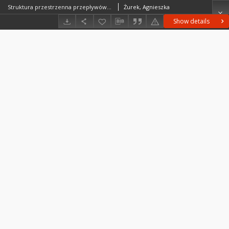
Struktura przestrzenna przepływów ludności miast województwa kieleckiego = Territorial'naâ struktura peredviženiâ žitelej gorodov keleckogo voevodstva = Spatial structure of urban migrations in the Kielce voivodship
Żurek, Agnieszka
Show details