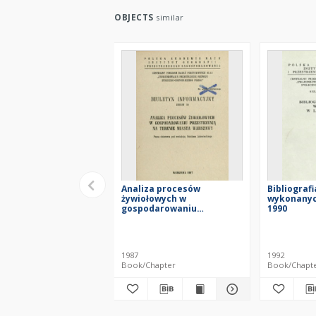
OBJECTS
similar
Analiza procesów
Bibliograf
żywiołowych w
wykonanych
gospodarowaniu
1990
przestrzenią na terenie
miasta Warszawy : praca
zbiorowa
1987
1992
Book/Chapter
Book/Chapt