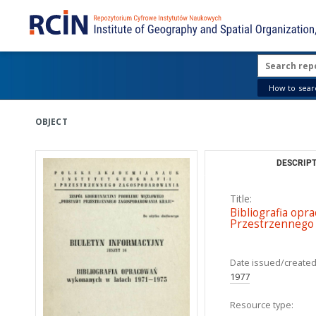
How to searc
OBJECT
DESCRIPT
Title:
Bibliografia opr
Przestrzennego
Date issued/created
1977
Resource type: