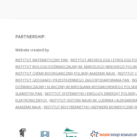
PARTNERSHIP:
Website created by
INSTYTUT MATEMATYCZNY PAN
;
INSTYTUT ARCHEOLOGII I ETNOLOGII PO
INSTYTUT BIOLOGII DOŚWIADCZALNEJ IM. MARCELEGO NENCKIEGO POLSKI
INSTYTUT CHEMII BIOORGANICZNEJ POLSKIEJ AKADEMII NAUK
;
INSTYTUT C
INSTYTUT GEOGRAFII I PRZESTRZENNEGO ZAGOSPODAROWANIA PAN
;
IN
DOŚWIADCZALNEJ I KLINICZNEJ IM.MIROSŁAWA MOSSAKOWSKIEGO POLSKI
SLAWISTYKI PAN
;
INSTYTUT SYSTEMATYKI I EWOLUCJI ZWIERZĄT POLSKIEJ
ELEKTRONICZNYCH
;
INSTYTUT HISTORII NAUKI IM. LUDWIKA I ALEKSAND
AKADEMII NAUK
;
INSTYTUT BIOCYBERNETYKI I INŻYNIERII BIOMEDYCZNEJ I