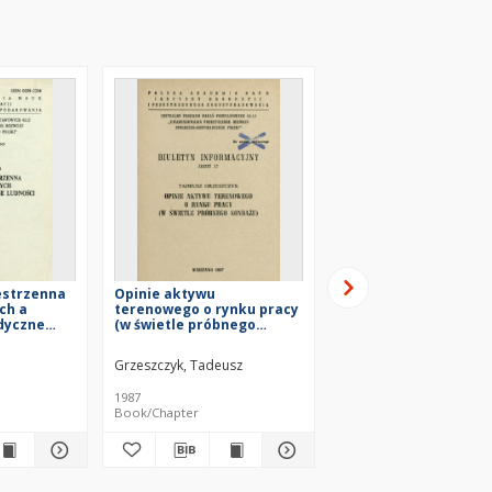
estrzenna
Opinie aktywu
Wybrane problemy
ch a
terenowego o rynku pracy
przestrzennego
dyczne
(w świetle próbnego
kształtowania
sondażu)
infrastruktury społe
Grzeszczyk, Tadeusz
1987
1975
Book/Chapter
Book/Chapter