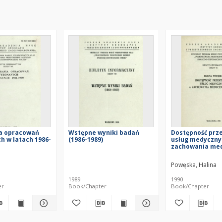
ia opracowań
Wstępne wyniki badań
Dostępność prz
 w latach 1986-
(1986-1989)
usług medyczny
zachowania me
ludności
Powęska, Halina
1989
1990
er
Book/Chapter
Book/Chapter