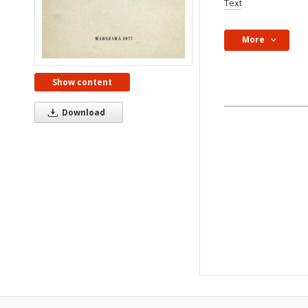
Text
More
Show content
Download