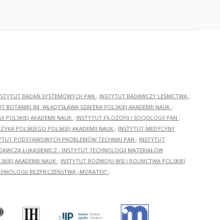
NSTYTUT BADAŃ SYSTEMOWYCH PAN
;
INSTYTUT BADAWCZY LEŚNICTWA
;
UT BOTANIKI IM. WŁADYSŁAWA SZAFERA POLSKIEJ AKADEMII NAUK
;
I POLSKIEJ AKADEMII NAUK
;
INSTYTUT FILOZOFII I SOCJOLOGII PAN
;
ĘZYKA POLSKIEGO POLSKIEJ AKADEMII NAUK
;
INSTYTUT MEDYCYNY
YTUT PODSTAWOWYCH PROBLEMÓW TECHNIKI PAN
;
INSTYTUT
ADAWCZA ŁUKASIEWICZ - INSTYTUT TECHNOLOGII MATERIAŁÓW
KIEJ AKADEMII NAUK
;
INSTYTUT ROZWOJU WSI I ROLNICTWA POLSKIEJ
CHNOLOGII BEZPIECZEŃSTWA „MORATEX”
;