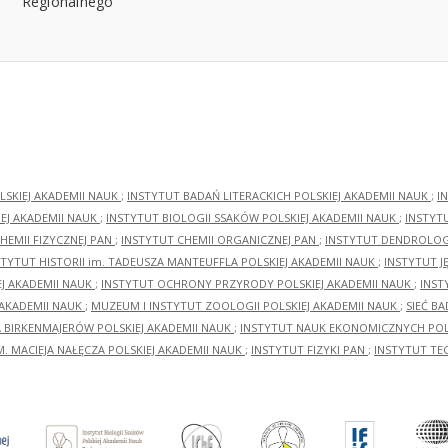
LSKIEJ AKADEMII NAUK
;
INSTYTUT BADAŃ LITERACKICH POLSKIEJ AKADEMII NAUK
;
I
EJ AKADEMII NAUK
;
INSTYTUT BIOLOGII SSAKÓW POLSKIEJ AKADEMII NAUK
;
INSTYT
HEMII FIZYCZNEJ PAN
;
INSTYTUT CHEMII ORGANICZNEJ PAN
;
INSTYTUT DENDROLOGI
STYTUT HISTORII im. TADEUSZA MANTEUFFLA POLSKIEJ AKADEMII NAUK
;
INSTYTUT J
EJ AKADEMII NAUK
;
INSTYTUT OCHRONY PRZYRODY POLSKIEJ AKADEMII NAUK
;
INST
 AKADEMII NAUK
;
MUZEUM I INSTYTUT ZOOLOGII POLSKIEJ AKADEMII NAUK
;
SIEĆ B
RA BIRKENMAJERÓW POLSKIEJ AKADEMII NAUK
;
INSTYTUT NAUK EKONOMICZNYCH POLS
M. MACIEJA NAŁĘCZA POLSKIEJ AKADEMII NAUK
;
INSTYTUT FIZYKI PAN
;
INSTYTUT TE