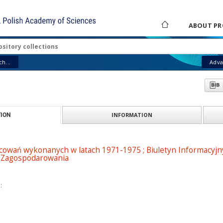
ABOUT PR
h...
Adva
INFORMATION
ION
acowań wykonanych w latach 1971-1975 ; Biuletyn Informacyjny
 Zagospodarowania
: