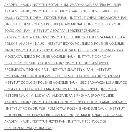
AKADEMII NAUK
;
INSTYTUT BOTANIKI IM. WŁADYSŁAWA SZAFERA POLSKIEJ
AKADEMII NAUK
;
INSTYTUT CHEMII BIOORGANICZNEJ POLSKIEJ AKADEMII
NAUK
;
INSTYTUT CHEMII FIZYCZNEJ PAN
;
INSTYTUT CHEMII ORGANICZNEJ PAN
;
INSTYTUT DENDROLOGII POLSKIEJ AKADEMII NAUK
;
INSTYTUT FILOZOFII I
SOCJOLOGII PAN
;
INSTYTUT GEOGRAFII I PRZESTRZENNEGO
ZAGOSPODAROWANIA PAN
;
INSTYTUT HISTORII im. TADEUSZA MANTEUFFLA
POLSKIEJ AKADEMII NAUK
;
INSTYTUT JĘZYKA POLSKIEGO POLSKIEJ AKADEMII
NAUK
;
INSTYTUT MEDYCYNY DOŚWIADCZALNEJ I KLINICZNEJ IM.MIROSŁAWA
MOSSAKOWSKIEGO POLSKIEJ AKADEMII NAUK
;
INSTYTUT OCHRONY
PRZYRODY POLSKIEJ AKADEMII NAUK
;
INSTYTUT PODSTAWOWYCH
PROBLEMÓW TECHNIKI PAN
;
INSTYTUT SLAWISTYKI PAN
;
INSTYTUT
SYSTEMATYKI I EWOLUCJI ZWIERZĄT POLSKIEJ AKADEMII NAUK
;
MUZEUM I
INSTYTUT ZOOLOGII POLSKIEJ AKADEMII NAUK
;
SIEĆ BADAWCZA ŁUKASIEWICZ
- INSTYTUT TECHNOLOGII MATERIAŁÓW ELEKTRONICZNYCH
;
INSTYTUT
HISTORII NAUKI IM. LUDWIKA I ALEKSANDRA BIRKENMAJERÓW POLSKIEJ
AKADEMII NAUK
;
INSTYTUT NAUK EKONOMICZNYCH POLSKIEJ AKADEMII NAUK
;
INSTYTUT ROZWOJU WSI I ROLNICTWA POLSKIEJ AKADEMII NAUK
;
INSTYTUT
BIOCYBERNETYKI I INŻYNIERII BIOMEDYCZNEJ IM. MACIEJA NAŁĘCZA POLSKIEJ
AKADEMII NAUK
;
INSTYTUT FIZYKI PAN
;
INSTYTUT TECHNOLOGII
BEZPIECZEŃSTWA „MORATEX”
;