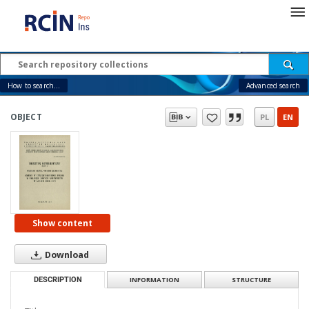
How to search...
Advanced search
OBJECT
PL
EN
Show content
Download
DESCRIPTION
INFORMATION
STRUCTURE