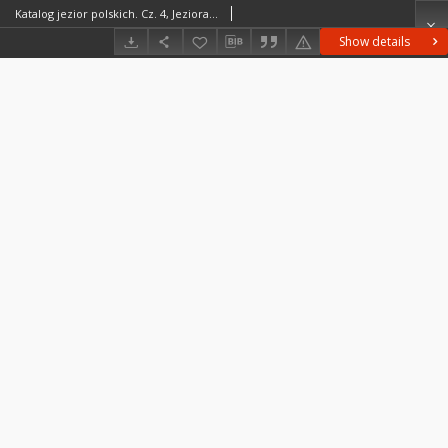
Katalog jezior polskich. Cz. 4, Jeziora Mazurskie (zestawienie ogólne)
Show details