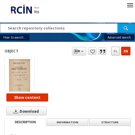
How to search...
Advanced search
OBJECT
PL
EN
Show content
Download
DESCRIPTION
INFORMATION
STRUCTURE