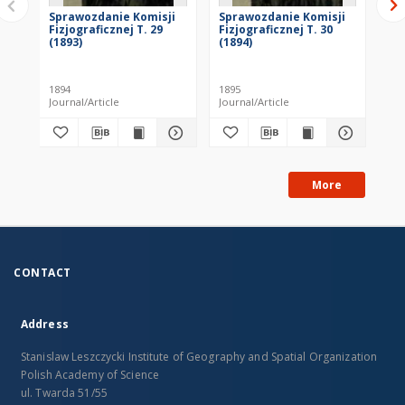
Sprawozdanie Komisji
Sprawozdanie Komisji
Sp
Fizjograficznej T. 29
Fizjograficznej T. 30
Fiz
(1893)
(1894)
(18
1894
1895
189
Journal/Article
Journal/Article
Jou
More
CONTACT
Address
Stanislaw Leszczycki Institute of Geography and Spatial Organization
Polish Academy of Science
ul. Twarda 51/55