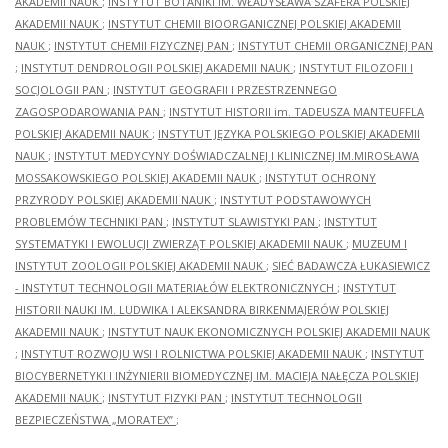
AKADEMII NAUK
;
INSTYTUT BOTANIKI IM. WŁADYSŁAWA SZAFERA POLSKIEJ
AKADEMII NAUK
;
INSTYTUT CHEMII BIOORGANICZNEJ POLSKIEJ AKADEMII
NAUK
;
INSTYTUT CHEMII FIZYCZNEJ PAN
;
INSTYTUT CHEMII ORGANICZNEJ PAN
;
INSTYTUT DENDROLOGII POLSKIEJ AKADEMII NAUK
;
INSTYTUT FILOZOFII I
SOCJOLOGII PAN
;
INSTYTUT GEOGRAFII I PRZESTRZENNEGO
ZAGOSPODAROWANIA PAN
;
INSTYTUT HISTORII im. TADEUSZA MANTEUFFLA
POLSKIEJ AKADEMII NAUK
;
INSTYTUT JĘZYKA POLSKIEGO POLSKIEJ AKADEMII
NAUK
;
INSTYTUT MEDYCYNY DOŚWIADCZALNEJ I KLINICZNEJ IM.MIROSŁAWA
MOSSAKOWSKIEGO POLSKIEJ AKADEMII NAUK
;
INSTYTUT OCHRONY
PRZYRODY POLSKIEJ AKADEMII NAUK
;
INSTYTUT PODSTAWOWYCH
PROBLEMÓW TECHNIKI PAN
;
INSTYTUT SLAWISTYKI PAN
;
INSTYTUT
SYSTEMATYKI I EWOLUCJI ZWIERZĄT POLSKIEJ AKADEMII NAUK
;
MUZEUM I
INSTYTUT ZOOLOGII POLSKIEJ AKADEMII NAUK
;
SIEĆ BADAWCZA ŁUKASIEWICZ
- INSTYTUT TECHNOLOGII MATERIAŁÓW ELEKTRONICZNYCH
;
INSTYTUT
HISTORII NAUKI IM. LUDWIKA I ALEKSANDRA BIRKENMAJERÓW POLSKIEJ
AKADEMII NAUK
;
INSTYTUT NAUK EKONOMICZNYCH POLSKIEJ AKADEMII NAUK
;
INSTYTUT ROZWOJU WSI I ROLNICTWA POLSKIEJ AKADEMII NAUK
;
INSTYTUT
BIOCYBERNETYKI I INŻYNIERII BIOMEDYCZNEJ IM. MACIEJA NAŁĘCZA POLSKIEJ
AKADEMII NAUK
;
INSTYTUT FIZYKI PAN
;
INSTYTUT TECHNOLOGII
BEZPIECZEŃSTWA „MORATEX”
;