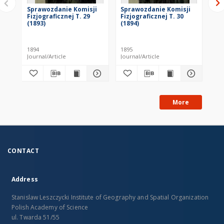
Sprawozdanie Komisji
Sprawozdanie Komisji
Sp
Fizjograficznej T. 29
Fizjograficznej T. 30
Fiz
(1893)
(1894)
(18
1894
1895
189
Journal/Article
Journal/Article
Jou
More
CONTACT
Address
Stanislaw Leszczycki Institute of Geography and Spatial Organization
Polish Academy of Science
ul. Twarda 51/55