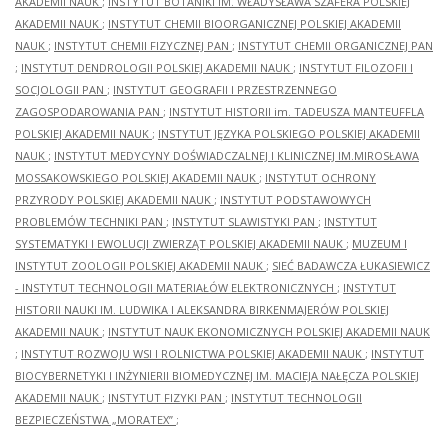
AKADEMII NAUK
;
INSTYTUT BOTANIKI IM. WŁADYSŁAWA SZAFERA POLSKIEJ
AKADEMII NAUK
;
INSTYTUT CHEMII BIOORGANICZNEJ POLSKIEJ AKADEMII
NAUK
;
INSTYTUT CHEMII FIZYCZNEJ PAN
;
INSTYTUT CHEMII ORGANICZNEJ PAN
;
INSTYTUT DENDROLOGII POLSKIEJ AKADEMII NAUK
;
INSTYTUT FILOZOFII I
SOCJOLOGII PAN
;
INSTYTUT GEOGRAFII I PRZESTRZENNEGO
ZAGOSPODAROWANIA PAN
;
INSTYTUT HISTORII im. TADEUSZA MANTEUFFLA
POLSKIEJ AKADEMII NAUK
;
INSTYTUT JĘZYKA POLSKIEGO POLSKIEJ AKADEMII
NAUK
;
INSTYTUT MEDYCYNY DOŚWIADCZALNEJ I KLINICZNEJ IM.MIROSŁAWA
MOSSAKOWSKIEGO POLSKIEJ AKADEMII NAUK
;
INSTYTUT OCHRONY
PRZYRODY POLSKIEJ AKADEMII NAUK
;
INSTYTUT PODSTAWOWYCH
PROBLEMÓW TECHNIKI PAN
;
INSTYTUT SLAWISTYKI PAN
;
INSTYTUT
SYSTEMATYKI I EWOLUCJI ZWIERZĄT POLSKIEJ AKADEMII NAUK
;
MUZEUM I
INSTYTUT ZOOLOGII POLSKIEJ AKADEMII NAUK
;
SIEĆ BADAWCZA ŁUKASIEWICZ
- INSTYTUT TECHNOLOGII MATERIAŁÓW ELEKTRONICZNYCH
;
INSTYTUT
HISTORII NAUKI IM. LUDWIKA I ALEKSANDRA BIRKENMAJERÓW POLSKIEJ
AKADEMII NAUK
;
INSTYTUT NAUK EKONOMICZNYCH POLSKIEJ AKADEMII NAUK
;
INSTYTUT ROZWOJU WSI I ROLNICTWA POLSKIEJ AKADEMII NAUK
;
INSTYTUT
BIOCYBERNETYKI I INŻYNIERII BIOMEDYCZNEJ IM. MACIEJA NAŁĘCZA POLSKIEJ
AKADEMII NAUK
;
INSTYTUT FIZYKI PAN
;
INSTYTUT TECHNOLOGII
BEZPIECZEŃSTWA „MORATEX”
;