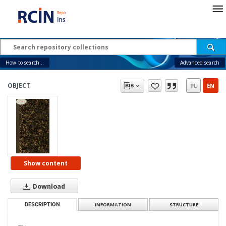
How to search...
Advanced search
OBJECT
PL
EN
Show content
Download
DESCRIPTION
INFORMATION
STRUCTURE