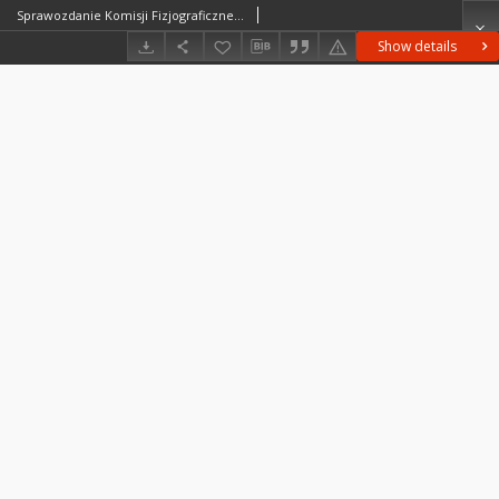
Sprawozdanie Komisji Fizjograficznej T. 55-56 (1920/21 i 1921/22)
Show details