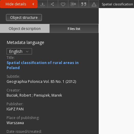
Hide details
Spatial classificatio
Object structure
Object description
Files list
Metadata language
English
Title:
Spatial classification of rural areas in
Poland
Subtitle:
Geographia Polonica Vol. 85 No. 1 (2012)
Creator:
Buciak, Robert
;
Pieniążek, Marek
Publisher:
IGiPZ PAN
Place of publishing:
Warszawa
Date issued/created: