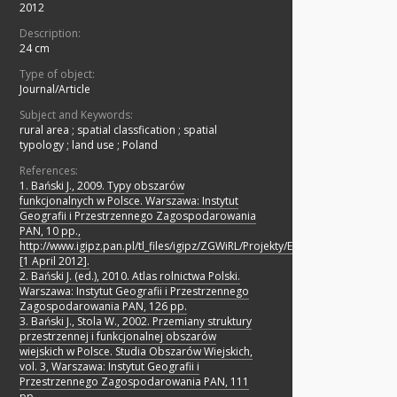
2012
Description:
24 cm
Type of object:
Journal/Article
Subject and Keywords:
rural area
;
spatial classfication
;
spatial
typology
;
land use
;
Poland
References:
1. Bański J., 2009. Typy obszarów
funkcjonalnych w Polsce. Warszawa: Instytut
Geografii i Przestrzennego Zagospodarowania
PAN, 10 pp.,
http://www.igipz.pan.pl/tl_files/igipz/ZGWiRL/Projekty/Ekspertyza_typologia
[1 April 2012].
2. Bański J. (ed.), 2010. Atlas rolnictwa Polski.
Warszawa: Instytut Geografii i Przestrzennego
Zagospodarowania PAN, 126 pp.
3. Bański J., Stola W., 2002. Przemiany struktury
przestrzennej i funkcjonalnej obszarów
wiejskich w Polsce. Studia Obszarów Wiejskich,
vol. 3, Warszawa: Instytut Geografii i
Przestrzennego Zagospodarowania PAN, 111
pp.