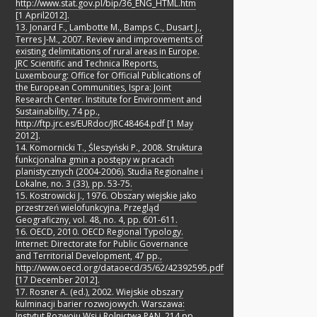
http://www.stat.gov.pl/bip/36_ENG_HTML.htm
[1 April2012].
13. Jonard F., Lambotte M., Bamps C., Dusart J.,
Terres J-M., 2007. Review and improvements of
existing delimitations of rural areas in Europe.
JRC Scientific and Technica lReports,
Luxembourg: Office for Official Publications of
the European Communities, Ispra: Joint
Research Center. Institute for Environment and
Sustainability, 74 pp.,
http://ftp.jrc.es/EURdoc/JRC48464.pdf [1 May
2012].
14. Komornicki T., Śleszyński P., 2008. Struktura
funkcjonalna gmin a postępy w pracach
planistycznych (2004-2006). Studia Regionalne i
Lokalne, no. 3 (33), pp. 53-75.
15. Kostrowicki J., 1976. Obszary wiejskie jako
przestrzeń wielofunkcyjna. Przegląd
Geograficzny, vol. 48, no. 4, pp. 601-611.
16. OECD, 2010. OECD Regional Typology.
Internet: Directorate for Public Governance
and Territorial Development, 47 pp.,
http://www.oecd.org/dataoecd/35/62/42392595.pdf
[17 December 2012].
17. Rosner A. (ed.), 2002. Wiejskie obszary
kulminacji barier rozwojowych. Warszawa:
Instytut Rozwoju Wsi i Rolnictwa PAN, 214 pp.