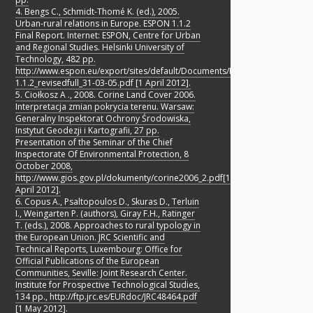
4. Bengs C., Schmidt-Thomé K. (ed.), 2005.
Urban-rural relations in Europe. ESPON 1.1.2
Final Report. Internet: ESPON, Centre for Urban
and Regional Studies. Helsinki University of
Technology, 482 pp.
http://www.espon.eu/export/sites/default/Documents/Projects/ESPON2006P
1.1.2_revisedfull_31-03-05.pdf [1 April 2012].
5. Ciołkosz A ., 2008. Corine Land Cover 2006.
Interpretacja zmian pokrycia terenu. Warsaw:
Generalny Inspektorat Ochrony Środowiska,
Instytut Geodezji i Kartografii, 27 pp.
Presentation of the Seminar of the Chief
Inspectorate Of Environmental Protection, 8
October 2008,
http://www.gios.gov.pl/dokumenty/corine2006_2.pdf[1
April 2012].
6. Copus A., Psaltopoulos D., Skuras D., Terluin
I., Weingarten P. (authors), Giray F.H., Ratinger
T. (eds.), 2008. Approaches to rural typology in
the European Union. JRC Scientific and
Technical Reports, Luxembourg: Office for
Official Publications of the European
Communities, Seville: Joint Research Center.
Institute for Prospective Technological Studies,
134 pp., http://ftp.jrc.es/EURdoc/JRC48464.pdf
[1 May 2012].