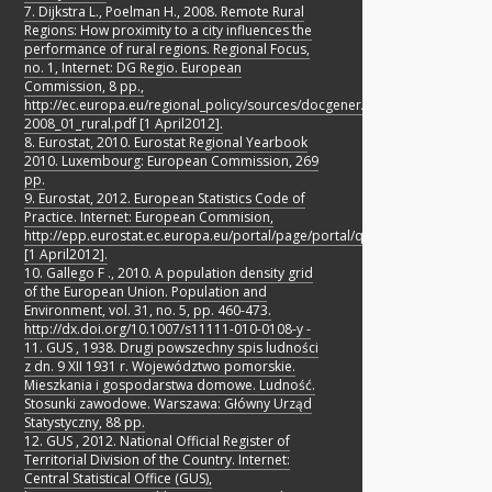
7. Dijkstra L., Poelman H., 2008. Remote Rural
Regions: How proximity to a city influences the
performance of rural regions. Regional Focus,
no. 1, Internet: DG Regio. European
Commission, 8 pp.,
http://ec.europa.eu/regional_policy/sources/docgener/focus/
2008_01_rural.pdf [1 April2012].
8. Eurostat, 2010. Eurostat Regional Yearbook
2010. Luxembourg: European Commission, 269
pp.
9. Eurostat, 2012. European Statistics Code of
Practice. Internet: European Commision,
http://epp.eurostat.ec.europa.eu/portal/page/portal/quality/code_of_pract
[1 April2012].
10. Gallego F ., 2010. A population density grid
of the European Union. Population and
Environment, vol. 31, no. 5, pp. 460-473.
http://dx.doi.org/10.1007/s11111-010-0108-y -
11. GUS , 1938. Drugi powszechny spis ludności
z dn. 9 XII 1931 r. Województwo pomorskie.
Mieszkania i gospodarstwa domowe. Ludność.
Stosunki zawodowe. Warszawa: Główny Urząd
Statystyczny, 88 pp.
12. GUS , 2012. National Official Register of
Territorial Division of the Country. Internet:
Central Statistical Office (GUS),