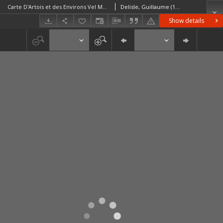
Carte D'Artois et des Environs Vel Mappa Specialis Comitatus Artesiae in qua simul Terrae Iuris dictionales Dicast: Provincialis Artesiae indicantur
Delisle, Guillaume (1675–1726)
Show details