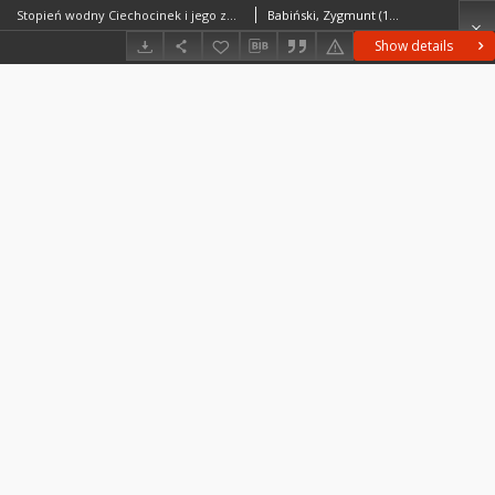
Stopień wodny Ciechocinek i jego zbiornik Nieszawa - prognoza zmian środowiska geograficznego = Ciechocinek dam and its Nieszawa reservoir - forecast of geographical environment changes Denudacja chemiczna w zlewni Rudy = Chemical denudation within the drainage basin of the Ruda river
Babiński, Zygmunt (1948– )Gierszewski, Piotr
Show details