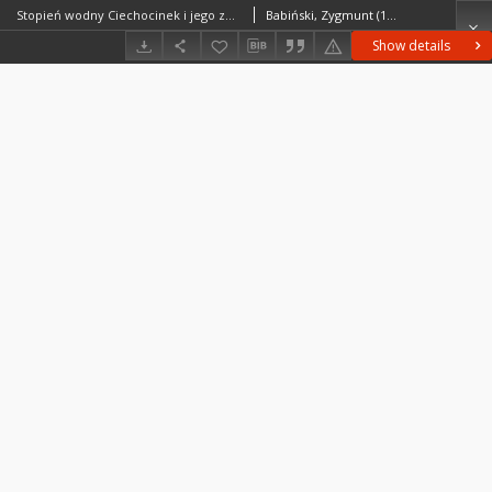
Stopień wodny Ciechocinek i jego zbiornik Nieszawa - prognoza zmian środowiska geograficznego = Ciechocinek dam and its Nieszawa reservoir - forecast of geographical environment changes Denudacja chemiczna w zlewni Rudy = Chemical denudation within the drainage basin of the Ruda river
Babiński, Zygmunt (1948– )Gierszewski, Piotr
Show details