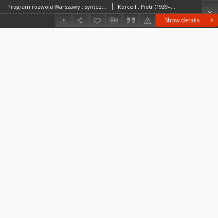
Program rozwoju Warszawy : synteza = A development programme for Warsaw
Korcelli, Piotr (1939– )Gawryszewski, Andrzej (1939– )Iwanicka-Lyrowa, ElżbietaMuzioł-Węcławowicz, AlinaPotrykowska, AlinaPotrykowski, MarekRykiel, Zbigniew (1949– )
Show details