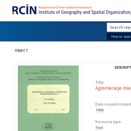
How to searc
OBJECT
DESCRIPT
Title:
Aglomeracje miej
Date issued/created
1996
Resource type:
Text