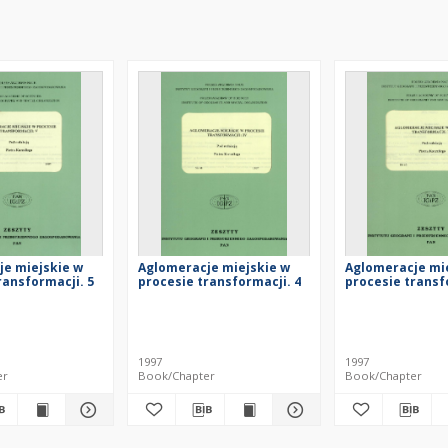
je miejskie w
Aglomeracje miejskie w
Aglomeracje mi
ransformacji. 5
procesie transformacji. 4
procesie transf
1997
1997
er
Book/Chapter
Book/Chapter