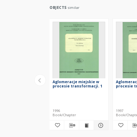
OBJECTS
similar
Aglomeracje miejskie w
Aglomerac
procesie transformacji. 1
procesie t
1996
1997
Book/Chapter
Book/Chapt