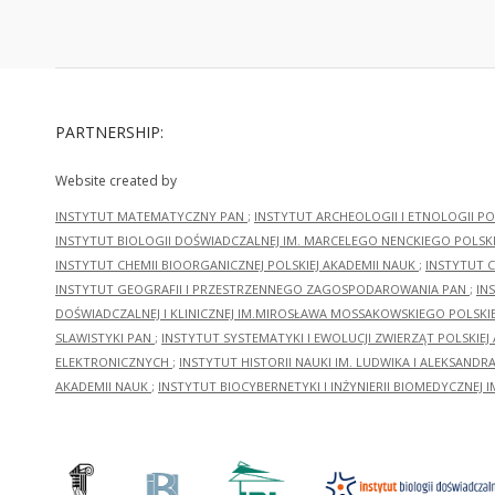
PARTNERSHIP:
Website created by
INSTYTUT MATEMATYCZNY PAN
;
INSTYTUT ARCHEOLOGII I ETNOLOGII PO
INSTYTUT BIOLOGII DOŚWIADCZALNEJ IM. MARCELEGO NENCKIEGO POLSKI
INSTYTUT CHEMII BIOORGANICZNEJ POLSKIEJ AKADEMII NAUK
;
INSTYTUT C
INSTYTUT GEOGRAFII I PRZESTRZENNEGO ZAGOSPODAROWANIA PAN
;
IN
DOŚWIADCZALNEJ I KLINICZNEJ IM.MIROSŁAWA MOSSAKOWSKIEGO POLSKI
SLAWISTYKI PAN
;
INSTYTUT SYSTEMATYKI I EWOLUCJI ZWIERZĄT POLSKIEJ
ELEKTRONICZNYCH
;
INSTYTUT HISTORII NAUKI IM. LUDWIKA I ALEKSAND
AKADEMII NAUK
;
INSTYTUT BIOCYBERNETYKI I INŻYNIERII BIOMEDYCZNEJ I