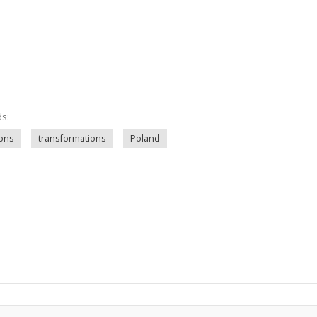
ds:
ions
transformations
Poland