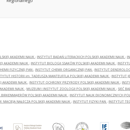
LSKIEJ AKADEMII NAUK
;
INSTYTUT BADAŃ LITERACKICH POLSKIEJ AKADEMII NAUK
;
I
EJ AKADEMII NAUK
;
INSTYTUT BIOLOGII SSAKÓW POLSKIEJ AKADEMII NAUK
;
INSTYT
HEMII FIZYCZNEJ PAN
;
INSTYTUT CHEMII ORGANICZNEJ PAN
;
INSTYTUT DENDROLOGI
STYTUT HISTORII im. TADEUSZA MANTEUFFLA POLSKIEJ AKADEMII NAUK
;
INSTYTUT J
EJ AKADEMII NAUK
;
INSTYTUT OCHRONY PRZYRODY POLSKIEJ AKADEMII NAUK
;
INST
 AKADEMII NAUK
;
MUZEUM I INSTYTUT ZOOLOGII POLSKIEJ AKADEMII NAUK
;
SIEĆ B
RA BIRKENMAJERÓW POLSKIEJ AKADEMII NAUK
;
INSTYTUT NAUK EKONOMICZNYCH POLS
M. MACIEJA NAŁĘCZA POLSKIEJ AKADEMII NAUK
;
INSTYTUT FIZYKI PAN
;
INSTYTUT TE