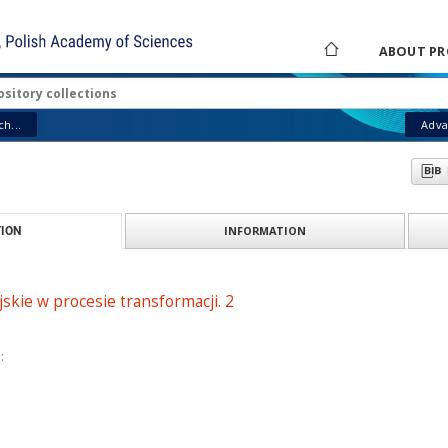
ABOUT PR
h...
Adva
INFORMATION
ION
skie w procesie transformacji. 2
: