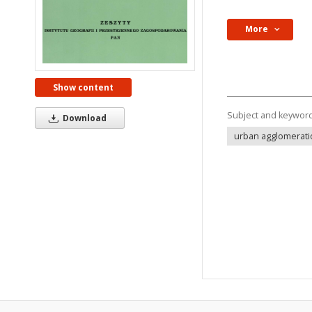
More
Show content
Subject and keywor
Download
urban agglomerat