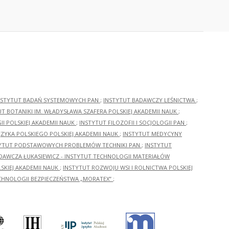
NSTYTUT BADAŃ SYSTEMOWYCH PAN
;
INSTYTUT BADAWCZY LEŚNICTWA
;
UT BOTANIKI IM. WŁADYSŁAWA SZAFERA POLSKIEJ AKADEMII NAUK
;
I POLSKIEJ AKADEMII NAUK
;
INSTYTUT FILOZOFII I SOCJOLOGII PAN
;
ĘZYKA POLSKIEGO POLSKIEJ AKADEMII NAUK
;
INSTYTUT MEDYCYNY
YTUT PODSTAWOWYCH PROBLEMÓW TECHNIKI PAN
;
INSTYTUT
ADAWCZA ŁUKASIEWICZ - INSTYTUT TECHNOLOGII MATERIAŁÓW
KIEJ AKADEMII NAUK
;
INSTYTUT ROZWOJU WSI I ROLNICTWA POLSKIEJ
CHNOLOGII BEZPIECZEŃSTWA „MORATEX”
;