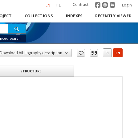
Contrast
EN
PL
Login
OJECT
COLLECTIONS
INDEXES
RECENTLY VIEWED
nced search
Download bibliography description
PL
EN
STRUCTURE