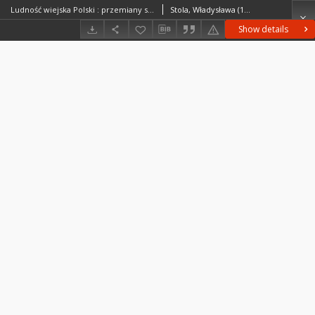
Ludność wiejska Polski : przemiany struktury demograficznej i społeczno-zawodowej
Stola, Władysława (1931– )
Show details