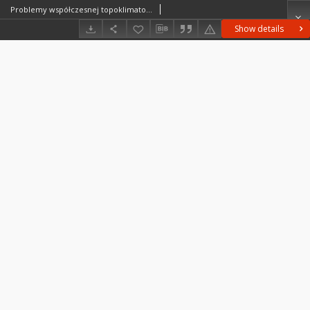
Problemy współczesnej topoklimatologii = Problems of contemporary topoclimatology
Show details