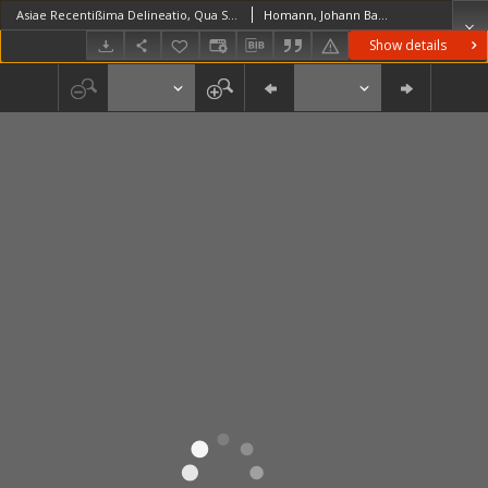
Asiae Recentißima Delineatio, Qua Status Et Imperia Totius Orientis unacum Orientalibus Indiis exhibentur
Homann, Johann Baptist (1664–1724)
Show details