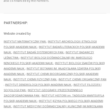
also co-financed by the Partners.
PARTNERSHIP:
Website created by
INSTYTUT MATEMATYCZNY PAN
;
INSTYTUT ARCHEOLOGII I ETNOLOGII
POLSKIEJ AKADEMII NAUK
;
INSTYTUT BADAŃ LITERACKICH POLSKIEJ AKADEMII
NAUK
;
INSTYTUT BADAŃ SYSTEMOWYCH PAN
;
INSTYTUT BADAWCZY
LEŚNICTWA
;
INSTYTUT BIOLOGII DOŚWIADCZALNEJ IM. MARCELEGO
NENCKIEGO POLSKIEJ AKADEMII NAUK
;
INSTYTUT BIOLOGII SSAKÓW POLSKIEJ
AKADEMII NAUK
;
INSTYTUT BOTANIKI IM. WŁADYSŁAWA SZAFERA POLSKIEJ
AKADEMII NAUK
;
INSTYTUT CHEMII BIOORGANICZNEJ POLSKIEJ AKADEMII
NAUK
;
INSTYTUT CHEMII FIZYCZNEJ PAN
;
INSTYTUT CHEMII ORGANICZNEJ PAN
;
INSTYTUT DENDROLOGII POLSKIEJ AKADEMII NAUK
;
INSTYTUT FILOZOFII I
SOCJOLOGII PAN
;
INSTYTUT GEOGRAFII I PRZESTRZENNEGO
ZAGOSPODAROWANIA PAN
;
INSTYTUT HISTORII im. TADEUSZA MANTEUFFLA
POLSKIEJ AKADEMII NAUK
;
INSTYTUT JĘZYKA POLSKIEGO POLSKIEJ AKADEMII
NAUK
;
INSTYTUT MEDYCYNY DOŚWIADCZALNEJ I KLINICZNEJ IM.MIROSŁAWA