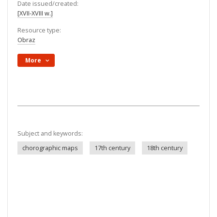
Date issued/created:
[XVII-XVIII w.]
Resource type:
Obraz
More
Subject and keywords:
chorographic maps
17th century
18th century