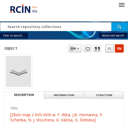
How to search...
Advanced search
OBJECT
PL
EN
DESCRIPTION
INFORMATION
STRUCTURE
Title:
[Zbiór map z XVII-XVIII w. F. Wita, J.B. Homanna, P.
Schenka, N. J. Visschera, G. Valcka, G. Delislea]