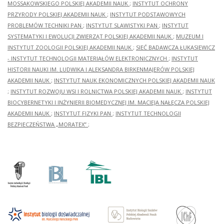
MOSSAKOWSKIEGO POLSKIEJ AKADEMII NAUK
;
INSTYTUT OCHRONY
PRZYRODY POLSKIEJ AKADEMII NAUK
;
INSTYTUT PODSTAWOWYCH
PROBLEMÓW TECHNIKI PAN
;
INSTYTUT SLAWISTYKI PAN
;
INSTYTUT
SYSTEMATYKI I EWOLUCJI ZWIERZĄT POLSKIEJ AKADEMII NAUK
;
MUZEUM I
INSTYTUT ZOOLOGII POLSKIEJ AKADEMII NAUK
;
SIEĆ BADAWCZA ŁUKASIEWICZ
- INSTYTUT TECHNOLOGII MATERIAŁÓW ELEKTRONICZNYCH
;
INSTYTUT
HISTORII NAUKI IM. LUDWIKA I ALEKSANDRA BIRKENMAJERÓW POLSKIEJ
AKADEMII NAUK
;
INSTYTUT NAUK EKONOMICZNYCH POLSKIEJ AKADEMII NAUK
;
INSTYTUT ROZWOJU WSI I ROLNICTWA POLSKIEJ AKADEMII NAUK
;
INSTYTUT
BIOCYBERNETYKI I INŻYNIERII BIOMEDYCZNEJ IM. MACIEJA NAŁĘCZA POLSKIEJ
AKADEMII NAUK
;
INSTYTUT FIZYKI PAN
;
INSTYTUT TECHNOLOGII
BEZPIECZEŃSTWA „MORATEX”
;