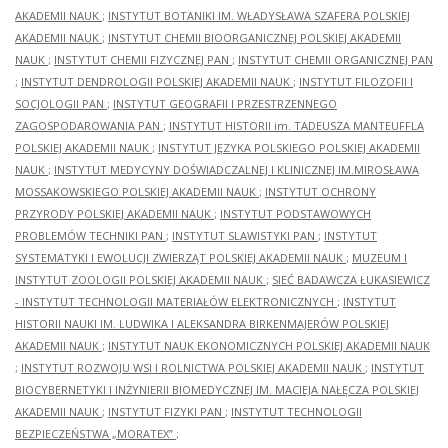
AKADEMII NAUK
;
INSTYTUT BOTANIKI IM. WŁADYSŁAWA SZAFERA POLSKIEJ
AKADEMII NAUK
;
INSTYTUT CHEMII BIOORGANICZNEJ POLSKIEJ AKADEMII
NAUK
;
INSTYTUT CHEMII FIZYCZNEJ PAN
;
INSTYTUT CHEMII ORGANICZNEJ PAN
;
INSTYTUT DENDROLOGII POLSKIEJ AKADEMII NAUK
;
INSTYTUT FILOZOFII I
SOCJOLOGII PAN
;
INSTYTUT GEOGRAFII I PRZESTRZENNEGO
ZAGOSPODAROWANIA PAN
;
INSTYTUT HISTORII im. TADEUSZA MANTEUFFLA
POLSKIEJ AKADEMII NAUK
;
INSTYTUT JĘZYKA POLSKIEGO POLSKIEJ AKADEMII
NAUK
;
INSTYTUT MEDYCYNY DOŚWIADCZALNEJ I KLINICZNEJ IM.MIROSŁAWA
MOSSAKOWSKIEGO POLSKIEJ AKADEMII NAUK
;
INSTYTUT OCHRONY
PRZYRODY POLSKIEJ AKADEMII NAUK
;
INSTYTUT PODSTAWOWYCH
PROBLEMÓW TECHNIKI PAN
;
INSTYTUT SLAWISTYKI PAN
;
INSTYTUT
SYSTEMATYKI I EWOLUCJI ZWIERZĄT POLSKIEJ AKADEMII NAUK
;
MUZEUM I
INSTYTUT ZOOLOGII POLSKIEJ AKADEMII NAUK
;
SIEĆ BADAWCZA ŁUKASIEWICZ
- INSTYTUT TECHNOLOGII MATERIAŁÓW ELEKTRONICZNYCH
;
INSTYTUT
HISTORII NAUKI IM. LUDWIKA I ALEKSANDRA BIRKENMAJERÓW POLSKIEJ
AKADEMII NAUK
;
INSTYTUT NAUK EKONOMICZNYCH POLSKIEJ AKADEMII NAUK
;
INSTYTUT ROZWOJU WSI I ROLNICTWA POLSKIEJ AKADEMII NAUK
;
INSTYTUT
BIOCYBERNETYKI I INŻYNIERII BIOMEDYCZNEJ IM. MACIEJA NAŁĘCZA POLSKIEJ
AKADEMII NAUK
;
INSTYTUT FIZYKI PAN
;
INSTYTUT TECHNOLOGII
BEZPIECZEŃSTWA „MORATEX”
;