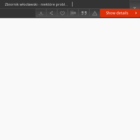
Zbiornik włocławski - niektóre problemy z geografii fizycznej : praca zbiorowa = Włocławek reservoir some problems of physical geography
Show details