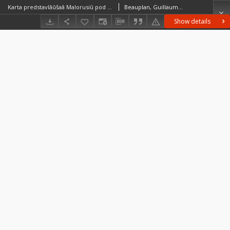
Karta predstavlâûŝaâ Malorusiû pod vladeniem Pol'skim
Beauplan, Guillaume Le Vasseur de (c. 1600 – 1675)
Show details