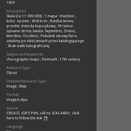
1659
Description:
Skala [ca 1:1 000 000]
;
1 mapa : miedzior.,
kolor. ręcznie ; 45x54 cm
;
Rzeźba terenu
przedst. metodą kopczykową
;
W ramce
opisano strony świata: Septentrio, Oriens,
Meridies, Occidens
;
Południk zerowy ferro
ustalony po obliczeniach przez katalogującego
;
Brak siatki katograficznej
Subject and Keywords:
chorographic maps
;
Denmark
;
17th century
Resource type:
Obraz
Detailed Resource Type:
Image
;
Map
Format:
image/x.djvu
Source:
CBGiOŚ. IGiPZ PAN, call no. B.KS.448/5
;
click
here to follow the link
Language: