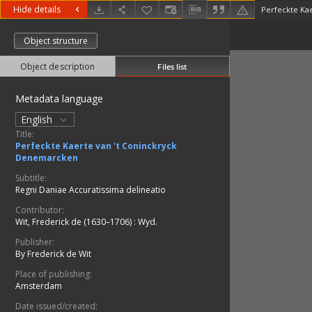
Hide details
Perfeckte Ka
Object structure
Object description
Files list
Metadata language
English
Title:
Perfeckte Kaerte van 't Coninckryck
Denemarcken
Subtitle:
Regni Daniae Accuratissima delineatio
Contributor:
Wit, Frederick de (1630–1706)
:
Wyd.
Publisher:
By Frederick de Wit
Place of publishing:
Amsterdam
Date issued/created: