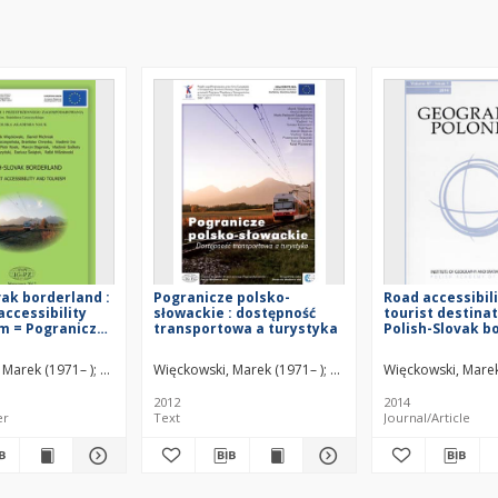
vak borderland :
Pogranicze polsko-
Road accessibili
accessibility
słowackie : dostępność
tourist destinat
m = Pogranicze
transportowa a turystyka
Polish-Slovak b
wackie :
2010-2030 predi
 transportowa i
planning
 Marek (1971– )
enka, Bronislav
Michniak, Daniel
Ira, Vladimir
Więckowski, Marek (1971– )
Komornicki, Tomasz
Bednarek-Szczepańska, Maria (1980– )
Rosik, Piotr
Michniak, Daniel
Więckowski, Marek
Székely, Vladimi
Bednarek-
Chrenk
2012
2014
er
Text
Journal/Article