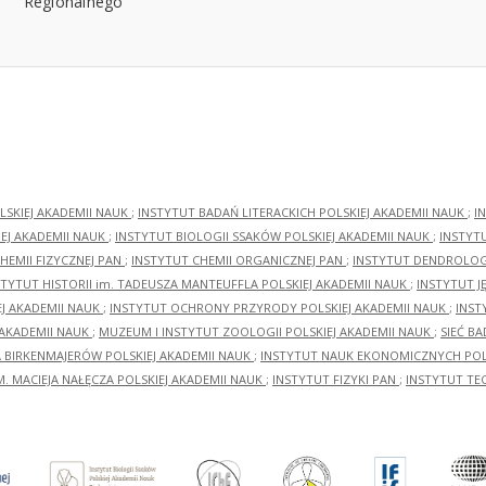
LSKIEJ AKADEMII NAUK
;
INSTYTUT BADAŃ LITERACKICH POLSKIEJ AKADEMII NAUK
;
I
EJ AKADEMII NAUK
;
INSTYTUT BIOLOGII SSAKÓW POLSKIEJ AKADEMII NAUK
;
INSTYT
HEMII FIZYCZNEJ PAN
;
INSTYTUT CHEMII ORGANICZNEJ PAN
;
INSTYTUT DENDROLOGI
STYTUT HISTORII im. TADEUSZA MANTEUFFLA POLSKIEJ AKADEMII NAUK
;
INSTYTUT J
EJ AKADEMII NAUK
;
INSTYTUT OCHRONY PRZYRODY POLSKIEJ AKADEMII NAUK
;
INST
 AKADEMII NAUK
;
MUZEUM I INSTYTUT ZOOLOGII POLSKIEJ AKADEMII NAUK
;
SIEĆ B
RA BIRKENMAJERÓW POLSKIEJ AKADEMII NAUK
;
INSTYTUT NAUK EKONOMICZNYCH POLS
M. MACIEJA NAŁĘCZA POLSKIEJ AKADEMII NAUK
;
INSTYTUT FIZYKI PAN
;
INSTYTUT TE