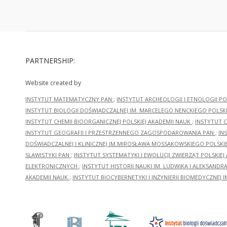
PARTNERSHIP:
Website created by
INSTYTUT MATEMATYCZNY PAN
;
INSTYTUT ARCHEOLOGII I ETNOLOGII PO
INSTYTUT BIOLOGII DOŚWIADCZALNEJ IM. MARCELEGO NENCKIEGO POLSKI
INSTYTUT CHEMII BIOORGANICZNEJ POLSKIEJ AKADEMII NAUK
;
INSTYTUT C
INSTYTUT GEOGRAFII I PRZESTRZENNEGO ZAGOSPODAROWANIA PAN
;
IN
DOŚWIADCZALNEJ I KLINICZNEJ IM.MIROSŁAWA MOSSAKOWSKIEGO POLSKI
SLAWISTYKI PAN
;
INSTYTUT SYSTEMATYKI I EWOLUCJI ZWIERZĄT POLSKIEJ
ELEKTRONICZNYCH
;
INSTYTUT HISTORII NAUKI IM. LUDWIKA I ALEKSAND
AKADEMII NAUK
;
INSTYTUT BIOCYBERNETYKI I INŻYNIERII BIOMEDYCZNEJ I