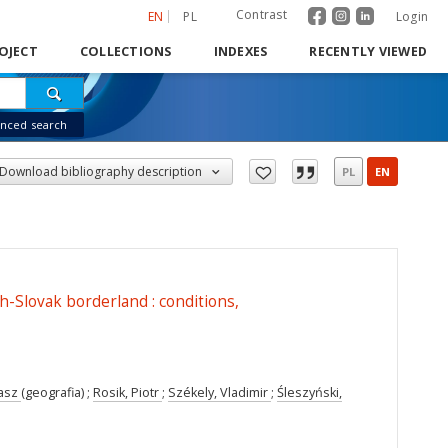
Contrast
EN
PL
Login
OJECT
COLLECTIONS
INDEXES
RECENTLY VIEWED
nced search
Download bibliography description
PL
EN
h-Slovak borderland : conditions,
masz
(geografia) ;
Rosik, Piotr
;
Székely, Vladimir
;
Śleszyński,