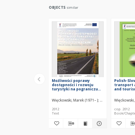
OBJECTS
similar
Możliwości poprawy
Polish-Slo
dostępności i rozwoju
transport 
turystyki na pograniczu
and touris
polsko-słowackim :
polsko-sło
warunki rozwoju,
dostępność
Więckowski, Marek (1971– )
Michniak, Daniel
Więckowski,
Chr
rekomendacje i dobre
turystyka
praktyki
2012
cop. 2012
Text
Book/Chapt