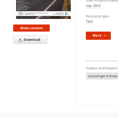
Date issued/created
cop. 2012
Resource type:
Text
Show content
More
Download
Subject and keywor
passenger transpo