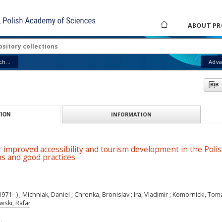
ABOUT PR
h...
Adva
INFORMATION
ION
r improved accessibility and tourism development in the Polis
 and good practices
1971– )
;
Michniak, Daniel
;
Chrenka, Bronislav
;
Ira, Vladimir
;
Komornicki, To
wski, Rafał