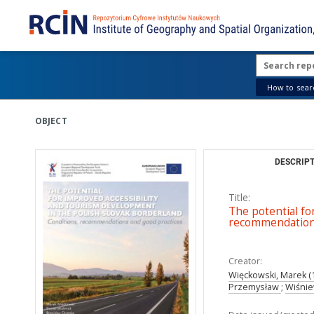
How to searc
OBJECT
DESCRIPT
Title:
The potential fo
recommendations
Creator:
Więckowski, Marek (
Przemysław
;
Wiśnie