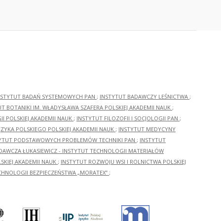
NSTYTUT BADAŃ SYSTEMOWYCH PAN
;
INSTYTUT BADAWCZY LEŚNICTWA
;
UT BOTANIKI IM. WŁADYSŁAWA SZAFERA POLSKIEJ AKADEMII NAUK
;
I POLSKIEJ AKADEMII NAUK
;
INSTYTUT FILOZOFII I SOCJOLOGII PAN
;
ĘZYKA POLSKIEGO POLSKIEJ AKADEMII NAUK
;
INSTYTUT MEDYCYNY
YTUT PODSTAWOWYCH PROBLEMÓW TECHNIKI PAN
;
INSTYTUT
ADAWCZA ŁUKASIEWICZ - INSTYTUT TECHNOLOGII MATERIAŁÓW
KIEJ AKADEMII NAUK
;
INSTYTUT ROZWOJU WSI I ROLNICTWA POLSKIEJ
CHNOLOGII BEZPIECZEŃSTWA „MORATEX”
;