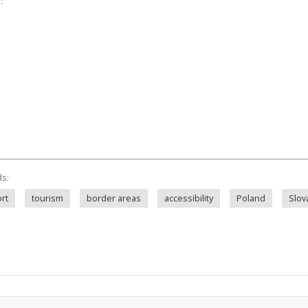
:
ds:
rt
tourism
border areas
accessibility
Poland
Slov