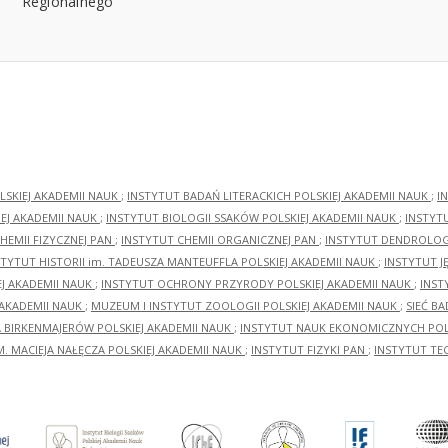
LSKIEJ AKADEMII NAUK
;
INSTYTUT BADAŃ LITERACKICH POLSKIEJ AKADEMII NAUK
;
I
EJ AKADEMII NAUK
;
INSTYTUT BIOLOGII SSAKÓW POLSKIEJ AKADEMII NAUK
;
INSTYT
HEMII FIZYCZNEJ PAN
;
INSTYTUT CHEMII ORGANICZNEJ PAN
;
INSTYTUT DENDROLOGI
STYTUT HISTORII im. TADEUSZA MANTEUFFLA POLSKIEJ AKADEMII NAUK
;
INSTYTUT J
EJ AKADEMII NAUK
;
INSTYTUT OCHRONY PRZYRODY POLSKIEJ AKADEMII NAUK
;
INST
 AKADEMII NAUK
;
MUZEUM I INSTYTUT ZOOLOGII POLSKIEJ AKADEMII NAUK
;
SIEĆ B
RA BIRKENMAJERÓW POLSKIEJ AKADEMII NAUK
;
INSTYTUT NAUK EKONOMICZNYCH POLS
M. MACIEJA NAŁĘCZA POLSKIEJ AKADEMII NAUK
;
INSTYTUT FIZYKI PAN
;
INSTYTUT TE