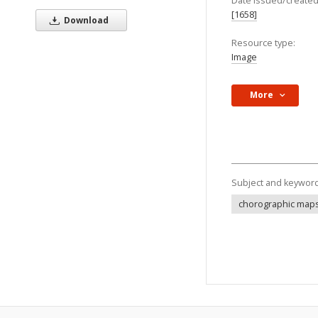
Date issued/created
[1658]
Download
Resource type:
Image
More
Subject and keywor
chorographic map