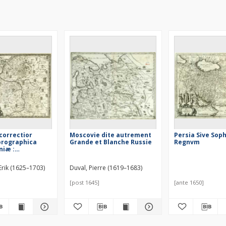
 correctior
Moscovie dite autrement
Persia Sive Sop
orographica
Grande et Blanche Russie
Regnvm
niæ :
que Regionum,
a, quæ Seren. Rex
Erik (1625–1703)
Duval, Pierre (1619–1683)
rolus Gustavus
ercitibus suis
[post 1645]
[ante 1650]
usque ad finem
t, nummeris
r