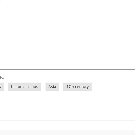
:
ds:
s
historical maps
Asia
17th century