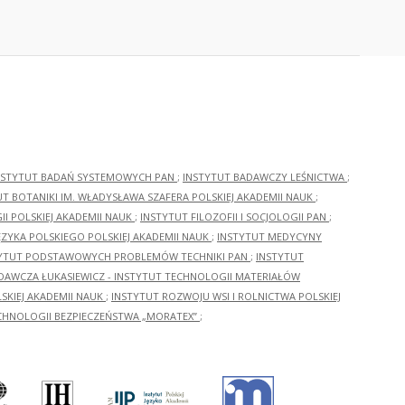
NSTYTUT BADAŃ SYSTEMOWYCH PAN
;
INSTYTUT BADAWCZY LEŚNICTWA
;
UT BOTANIKI IM. WŁADYSŁAWA SZAFERA POLSKIEJ AKADEMII NAUK
;
I POLSKIEJ AKADEMII NAUK
;
INSTYTUT FILOZOFII I SOCJOLOGII PAN
;
ĘZYKA POLSKIEGO POLSKIEJ AKADEMII NAUK
;
INSTYTUT MEDYCYNY
YTUT PODSTAWOWYCH PROBLEMÓW TECHNIKI PAN
;
INSTYTUT
ADAWCZA ŁUKASIEWICZ - INSTYTUT TECHNOLOGII MATERIAŁÓW
KIEJ AKADEMII NAUK
;
INSTYTUT ROZWOJU WSI I ROLNICTWA POLSKIEJ
CHNOLOGII BEZPIECZEŃSTWA „MORATEX”
;