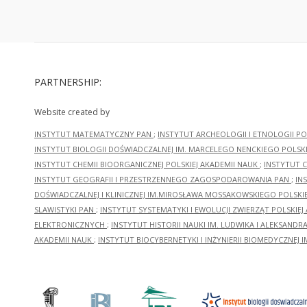
PARTNERSHIP:
Website created by
INSTYTUT MATEMATYCZNY PAN
;
INSTYTUT ARCHEOLOGII I ETNOLOGII PO
INSTYTUT BIOLOGII DOŚWIADCZALNEJ IM. MARCELEGO NENCKIEGO POLSKI
INSTYTUT CHEMII BIOORGANICZNEJ POLSKIEJ AKADEMII NAUK
;
INSTYTUT C
INSTYTUT GEOGRAFII I PRZESTRZENNEGO ZAGOSPODAROWANIA PAN
;
IN
DOŚWIADCZALNEJ I KLINICZNEJ IM.MIROSŁAWA MOSSAKOWSKIEGO POLSKI
SLAWISTYKI PAN
;
INSTYTUT SYSTEMATYKI I EWOLUCJI ZWIERZĄT POLSKIEJ
ELEKTRONICZNYCH
;
INSTYTUT HISTORII NAUKI IM. LUDWIKA I ALEKSAND
AKADEMII NAUK
;
INSTYTUT BIOCYBERNETYKI I INŻYNIERII BIOMEDYCZNEJ I