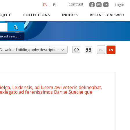
Contrast
EN
PL
Login
OJECT
COLLECTIONS
INDEXES
RECENTLY VIEWED
nced search
Download bibliography description
PL
EN
elga, Leidensis, ad lucem ævi veteris delineabat.
 exlegato ad ferenissimos Daniæ Sueciæ que