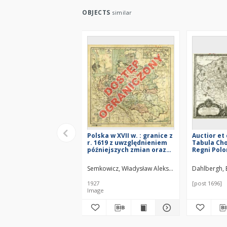
OBJECTS
similar
Polska w XVII w. : granice z
Auctior et
r. 1619 z uwzględnieniem
Tabula Ch
późniejszych zmian oraz
Regni Polo
miejsc historycznych do
Vicinarum
końca XVII w. : podziałka
ubi itiner
Semkowicz, Władysław Aleksander (1878–1949)
Dahlbergh, 
1:6 000 000
Sueciæ Ca
una cum Ex
1927
[post 1696]
ab initio 
Image
belli feci
denotantu