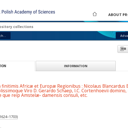
ABOUT PR
h...
Adva
INFORMATION
ION
 finitimis Africæ et Europæ Regionibus : Nicolaus Blancardus B
issimoque Viro D. Gerardo Schaep, I.C. Cortenhoevii domino,
 que reip Amstelæ- damensis consuli, etc.
(1624–1703)