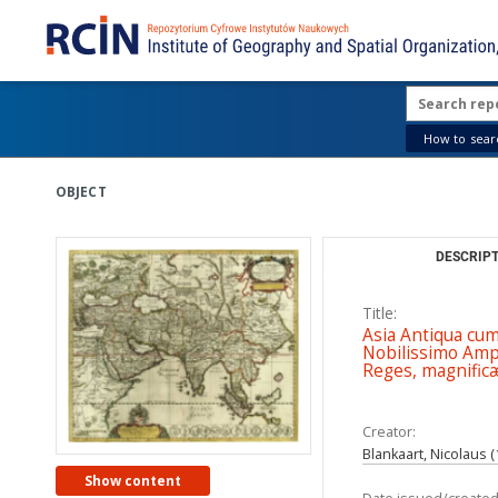
How to searc
OBJECT
DESCRIPT
Title:
Asia Antiqua cum
Nobilissimo Ampl
Reges, magnificæ
Creator:
Blankaart, Nicolaus 
Show content