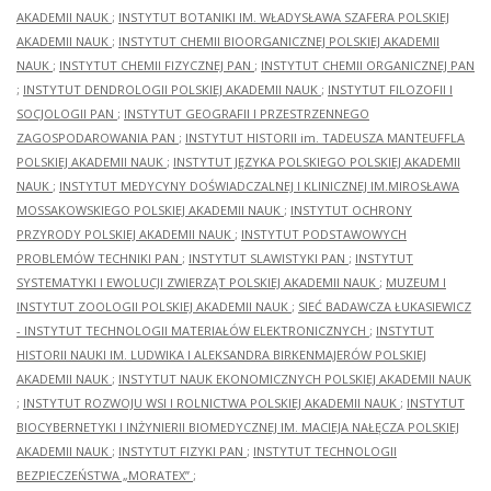
AKADEMII NAUK
;
INSTYTUT BOTANIKI IM. WŁADYSŁAWA SZAFERA POLSKIEJ
AKADEMII NAUK
;
INSTYTUT CHEMII BIOORGANICZNEJ POLSKIEJ AKADEMII
NAUK
;
INSTYTUT CHEMII FIZYCZNEJ PAN
;
INSTYTUT CHEMII ORGANICZNEJ PAN
;
INSTYTUT DENDROLOGII POLSKIEJ AKADEMII NAUK
;
INSTYTUT FILOZOFII I
SOCJOLOGII PAN
;
INSTYTUT GEOGRAFII I PRZESTRZENNEGO
ZAGOSPODAROWANIA PAN
;
INSTYTUT HISTORII im. TADEUSZA MANTEUFFLA
POLSKIEJ AKADEMII NAUK
;
INSTYTUT JĘZYKA POLSKIEGO POLSKIEJ AKADEMII
NAUK
;
INSTYTUT MEDYCYNY DOŚWIADCZALNEJ I KLINICZNEJ IM.MIROSŁAWA
MOSSAKOWSKIEGO POLSKIEJ AKADEMII NAUK
;
INSTYTUT OCHRONY
PRZYRODY POLSKIEJ AKADEMII NAUK
;
INSTYTUT PODSTAWOWYCH
PROBLEMÓW TECHNIKI PAN
;
INSTYTUT SLAWISTYKI PAN
;
INSTYTUT
SYSTEMATYKI I EWOLUCJI ZWIERZĄT POLSKIEJ AKADEMII NAUK
;
MUZEUM I
INSTYTUT ZOOLOGII POLSKIEJ AKADEMII NAUK
;
SIEĆ BADAWCZA ŁUKASIEWICZ
- INSTYTUT TECHNOLOGII MATERIAŁÓW ELEKTRONICZNYCH
;
INSTYTUT
HISTORII NAUKI IM. LUDWIKA I ALEKSANDRA BIRKENMAJERÓW POLSKIEJ
AKADEMII NAUK
;
INSTYTUT NAUK EKONOMICZNYCH POLSKIEJ AKADEMII NAUK
;
INSTYTUT ROZWOJU WSI I ROLNICTWA POLSKIEJ AKADEMII NAUK
;
INSTYTUT
BIOCYBERNETYKI I INŻYNIERII BIOMEDYCZNEJ IM. MACIEJA NAŁĘCZA POLSKIEJ
AKADEMII NAUK
;
INSTYTUT FIZYKI PAN
;
INSTYTUT TECHNOLOGII
BEZPIECZEŃSTWA „MORATEX”
;