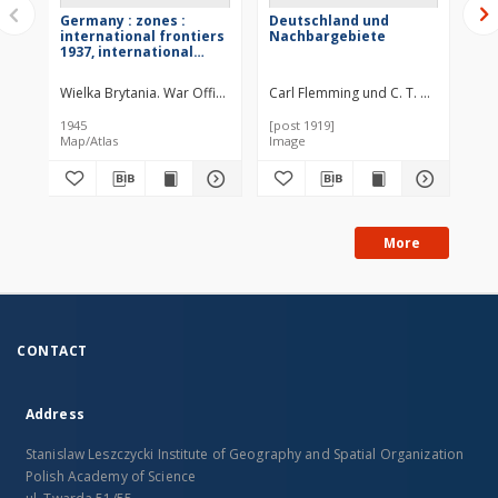
Germany : zones :
Deutschland und
Za
international frontiers
Nachbargebiete
Po
1937, international
or
boundaries 1944
l'
Wielka Brytania. War Office. Wydawca
Carl Flemming und C. T. Wiskott Akti
1945
[post 1919]
191
Map/Atlas
Image
More
CONTACT
Address
Stanislaw Leszczycki Institute of Geography and Spatial Organization
Polish Academy of Science