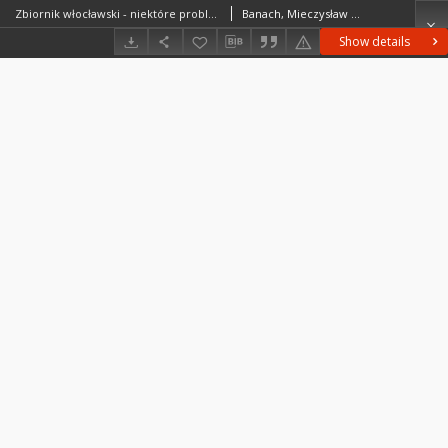
Zbiornik włocławski - niektóre problemy z geografii fizycznej = Włocławek reservoir some problems of physical geography
Banach, Mieczysław (1938– )Glazik, Ryszard (1943– )
Show details