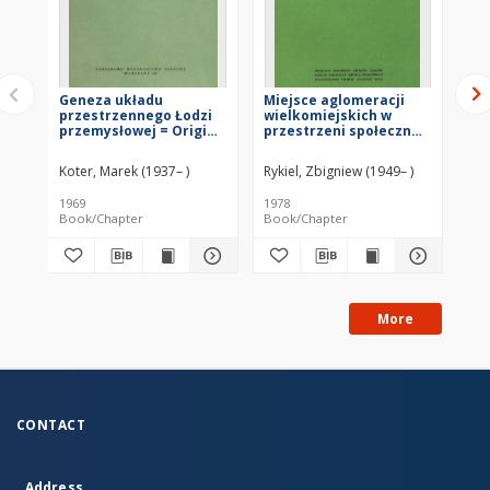
Geneza układu
Miejsce aglomeracji
Pl
przestrzennego Łodzi
wielkomiejskich w
przemysłowej = Origin
przestrzeni społeczno-
of spatial pattern of
gospodarczej Polski =
industrial Łódź =
Mesto
Koter, Marek (1937– )
Rykiel, Zbigniew (1949– )
Genezis
krupnogorodskih
prostranstvennoj
aglomeracij v social'no-
1969
1978
[ca
sistemy promyšlennoj
èkonomičeskom
Book/Chapter
Book/Chapter
Im
Lodzi
prostranstve Pol'ši =
Place of the macro-
urban agglomerations
in the socio-economic
space of Poland
More
CONTACT
Address