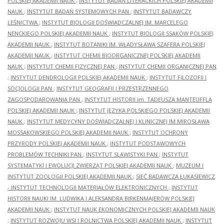
POLSKIEJ AKADEMII NAUK
;
INSTYTUT BADAŃ LITERACKICH POLSKIEJ AKADEMII
NAUK
;
INSTYTUT BADAŃ SYSTEMOWYCH PAN
;
INSTYTUT BADAWCZY
LEŚNICTWA
;
INSTYTUT BIOLOGII DOŚWIADCZALNEJ IM. MARCELEGO
NENCKIEGO POLSKIEJ AKADEMII NAUK
;
INSTYTUT BIOLOGII SSAKÓW POLSKIEJ
AKADEMII NAUK
;
INSTYTUT BOTANIKI IM. WŁADYSŁAWA SZAFERA POLSKIEJ
AKADEMII NAUK
;
INSTYTUT CHEMII BIOORGANICZNEJ POLSKIEJ AKADEMII
NAUK
;
INSTYTUT CHEMII FIZYCZNEJ PAN
;
INSTYTUT CHEMII ORGANICZNEJ PAN
;
INSTYTUT DENDROLOGII POLSKIEJ AKADEMII NAUK
;
INSTYTUT FILOZOFII I
SOCJOLOGII PAN
;
INSTYTUT GEOGRAFII I PRZESTRZENNEGO
ZAGOSPODAROWANIA PAN
;
INSTYTUT HISTORII im. TADEUSZA MANTEUFFLA
POLSKIEJ AKADEMII NAUK
;
INSTYTUT JĘZYKA POLSKIEGO POLSKIEJ AKADEMII
NAUK
;
INSTYTUT MEDYCYNY DOŚWIADCZALNEJ I KLINICZNEJ IM.MIROSŁAWA
MOSSAKOWSKIEGO POLSKIEJ AKADEMII NAUK
;
INSTYTUT OCHRONY
PRZYRODY POLSKIEJ AKADEMII NAUK
;
INSTYTUT PODSTAWOWYCH
PROBLEMÓW TECHNIKI PAN
;
INSTYTUT SLAWISTYKI PAN
;
INSTYTUT
SYSTEMATYKI I EWOLUCJI ZWIERZĄT POLSKIEJ AKADEMII NAUK
;
MUZEUM I
INSTYTUT ZOOLOGII POLSKIEJ AKADEMII NAUK
;
SIEĆ BADAWCZA ŁUKASIEWICZ
- INSTYTUT TECHNOLOGII MATERIAŁÓW ELEKTRONICZNYCH
;
INSTYTUT
HISTORII NAUKI IM. LUDWIKA I ALEKSANDRA BIRKENMAJERÓW POLSKIEJ
AKADEMII NAUK
;
INSTYTUT NAUK EKONOMICZNYCH POLSKIEJ AKADEMII NAUK
;
INSTYTUT ROZWOJU WSI I ROLNICTWA POLSKIEJ AKADEMII NAUK
;
INSTYTUT