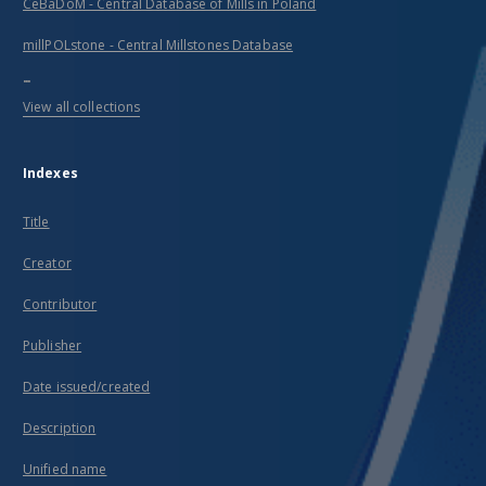
CeBaDoM - Central Database of Mills in Poland
millPOLstone - Central Millstones Database
...
View all collections
Indexes
Title
Creator
Contributor
Publisher
Date issued/created
Description
Unified name