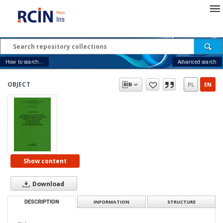
How to search...
Advanced search
OBJECT
PL
EN
Show content
Download
DESCRIPTION
INFORMATION
STRUCTURE