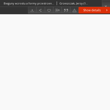
Bieguny wzrostu a formy przestrzeni spolaryzowanej = Growth poles versus forms of polarised space
Grzeszczak, Jerzy (1932– )
Show details