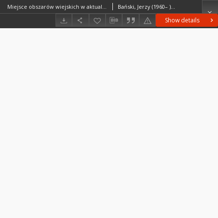
Miejsce obszarów wiejskich w aktualnych strategiach rozwoju województw - kierunki i cele rozwoju a rzeczywistość
Bański, Jerzy (1960– )Czapiewski, Konrad.Bednarek-Szczepańska, Maria
Show details