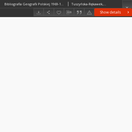
Bibliografia Geografii Polskiej 1969-1970
Tuszyńska-Rękawek, Halina (1927–1995)Kawecka-Endrukajtis, Barbara (1938– )Sielużycka, Jadwiga
Show details