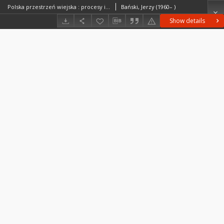
Polska przestrzeń wiejska : procesy i perspektywy
Bański, Jerzy (1960– )
Show details