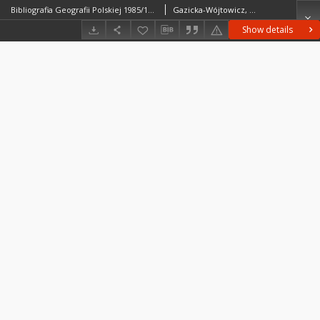
Bibliografia Geografii Polskiej 1985/1986
Gazicka-Wójtowicz, DorotaSzemiel, AnnaKostrzewa, MariaPeliwo, Jan
Show details