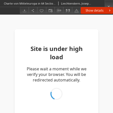
Charte von Mitteleuropa in 64 Sectionen. 30, Der Mittlere Theil von Galizien
Liechtenstern, Joseph Marx von (1765–1828)
Show details