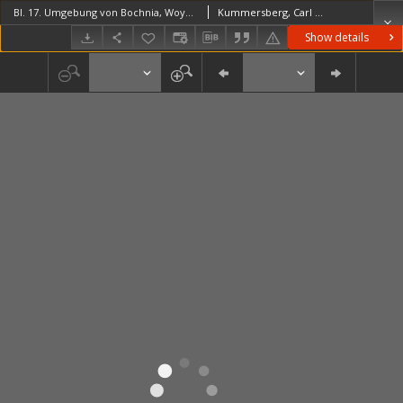
Bl. 17. Umgebung von Bochnia, Woynicz, Limanowa und Zbyszyce
Kummersberg, Carl von (1797–1877)
Show details