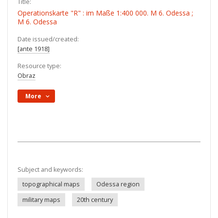
Title:
Operationskarte "R" : im Maße 1:400 000. M 6. Odessa ;
M 6. Odessa
Date issued/created:
[ante 1918]
Resource type:
Obraz
More
Subject and keywords:
topographical maps
Odessa region
military maps
20th century