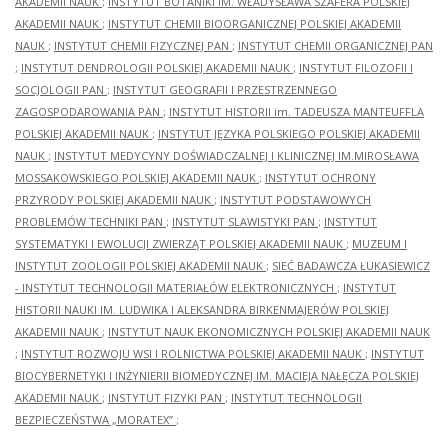
AKADEMII NAUK
;
INSTYTUT BOTANIKI IM. WŁADYSŁAWA SZAFERA POLSKIEJ
AKADEMII NAUK
;
INSTYTUT CHEMII BIOORGANICZNEJ POLSKIEJ AKADEMII
NAUK
;
INSTYTUT CHEMII FIZYCZNEJ PAN
;
INSTYTUT CHEMII ORGANICZNEJ PAN
;
INSTYTUT DENDROLOGII POLSKIEJ AKADEMII NAUK
;
INSTYTUT FILOZOFII I
SOCJOLOGII PAN
;
INSTYTUT GEOGRAFII I PRZESTRZENNEGO
ZAGOSPODAROWANIA PAN
;
INSTYTUT HISTORII im. TADEUSZA MANTEUFFLA
POLSKIEJ AKADEMII NAUK
;
INSTYTUT JĘZYKA POLSKIEGO POLSKIEJ AKADEMII
NAUK
;
INSTYTUT MEDYCYNY DOŚWIADCZALNEJ I KLINICZNEJ IM.MIROSŁAWA
MOSSAKOWSKIEGO POLSKIEJ AKADEMII NAUK
;
INSTYTUT OCHRONY
PRZYRODY POLSKIEJ AKADEMII NAUK
;
INSTYTUT PODSTAWOWYCH
PROBLEMÓW TECHNIKI PAN
;
INSTYTUT SLAWISTYKI PAN
;
INSTYTUT
SYSTEMATYKI I EWOLUCJI ZWIERZĄT POLSKIEJ AKADEMII NAUK
;
MUZEUM I
INSTYTUT ZOOLOGII POLSKIEJ AKADEMII NAUK
;
SIEĆ BADAWCZA ŁUKASIEWICZ
- INSTYTUT TECHNOLOGII MATERIAŁÓW ELEKTRONICZNYCH
;
INSTYTUT
HISTORII NAUKI IM. LUDWIKA I ALEKSANDRA BIRKENMAJERÓW POLSKIEJ
AKADEMII NAUK
;
INSTYTUT NAUK EKONOMICZNYCH POLSKIEJ AKADEMII NAUK
;
INSTYTUT ROZWOJU WSI I ROLNICTWA POLSKIEJ AKADEMII NAUK
;
INSTYTUT
BIOCYBERNETYKI I INŻYNIERII BIOMEDYCZNEJ IM. MACIEJA NAŁĘCZA POLSKIEJ
AKADEMII NAUK
;
INSTYTUT FIZYKI PAN
;
INSTYTUT TECHNOLOGII
BEZPIECZEŃSTWA „MORATEX”
;