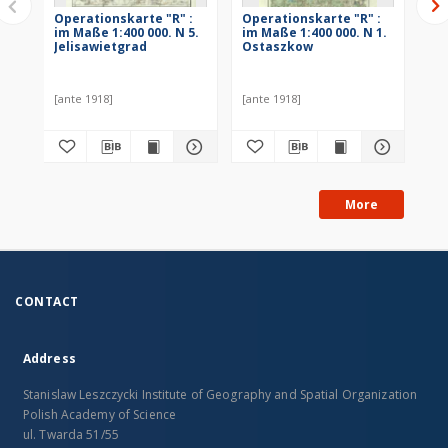
Operationskarte "R" :
Operationskarte "R" :
Op
im Maße 1:400 000. N 5.
im Maße 1:400 000. N 1.
im 
Jelisawietgrad
Ostaszkow
Mi
[ante 1918]
[ante 1918]
191
More
CONTACT
Address
Stanislaw Leszczycki Institute of Geography and Spatial Organization
Polish Academy of Science
ul. Twarda 51/55