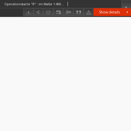
Operationskarte "R" : im Maße 1:400 000. H 6. Nagy-Várad (Groszwardein) H 6. Nagy-Várad (Groszwardein)
Show details