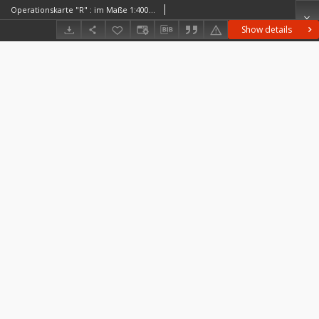
Operationskarte "R" : im Maße 1:400 000. H 5. Szatmár-Németi H 5. Szatmár-Németi
Show details