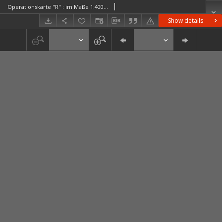
Operationskarte "R" : im Maße 1:400 000. G 3. Warschau G 3. Warschau
Show details