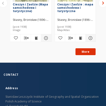
Cieszyn i Zaolzie (Mapa
Cieszyn i Zaolzie : mapa
Cie
samochodowa i
samochodowa i
il
turystyczna)
turystyczna
pr
Stiasny, Bronisław (1896–1945)
Stiasny, Bronisław (1896–1945)
Sti
[post 1938]
[post 1938]
[ca
Image
Map/Atlas
Tex
More
CONTACT
Address
Stanislaw Leszczycki Institute of Geography and Spatial Organization
Polish Academy of Science