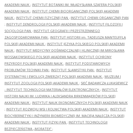
AKADEMII NAUK
;
INSTYTUT BOTANIKI IM. WŁADYSŁAWA SZAFERA POLSKIEJ
AKADEMII NAUK
;
INSTYTUT CHEMII BIOORGANICZNEJ POLSKIEJ AKADEMII
NAUK
;
INSTYTUT CHEMII FIZYCZNEJ PAN
;
INSTYTUT CHEMII ORGANICZNEJ PAN
;
INSTYTUT DENDROLOGII POLSKIEJ AKADEMII NAUK
;
INSTYTUT FILOZOFII I
SOCJOLOGII PAN
;
INSTYTUT GEOGRAFII I PRZESTRZENNEGO
ZAGOSPODAROWANIA PAN
;
INSTYTUT HISTORII im. TADEUSZA MANTEUFFLA
POLSKIEJ AKADEMII NAUK
;
INSTYTUT JĘZYKA POLSKIEGO POLSKIEJ AKADEMII
NAUK
;
INSTYTUT MEDYCYNY DOŚWIADCZALNEJ I KLINICZNEJ IM.MIROSŁAWA
MOSSAKOWSKIEGO POLSKIEJ AKADEMII NAUK
;
INSTYTUT OCHRONY
PRZYRODY POLSKIEJ AKADEMII NAUK
;
INSTYTUT PODSTAWOWYCH
PROBLEMÓW TECHNIKI PAN
;
INSTYTUT SLAWISTYKI PAN
;
INSTYTUT
SYSTEMATYKI I EWOLUCJI ZWIERZĄT POLSKIEJ AKADEMII NAUK
;
MUZEUM I
INSTYTUT ZOOLOGII POLSKIEJ AKADEMII NAUK
;
SIEĆ BADAWCZA ŁUKASIEWICZ
- INSTYTUT TECHNOLOGII MATERIAŁÓW ELEKTRONICZNYCH
;
INSTYTUT
HISTORII NAUKI IM. LUDWIKA I ALEKSANDRA BIRKENMAJERÓW POLSKIEJ
AKADEMII NAUK
;
INSTYTUT NAUK EKONOMICZNYCH POLSKIEJ AKADEMII NAUK
;
INSTYTUT ROZWOJU WSI I ROLNICTWA POLSKIEJ AKADEMII NAUK
;
INSTYTUT
BIOCYBERNETYKI I INŻYNIERII BIOMEDYCZNEJ IM. MACIEJA NAŁĘCZA POLSKIEJ
AKADEMII NAUK
;
INSTYTUT FIZYKI PAN
;
INSTYTUT TECHNOLOGII
BEZPIECZEŃSTWA „MORATEX”
;