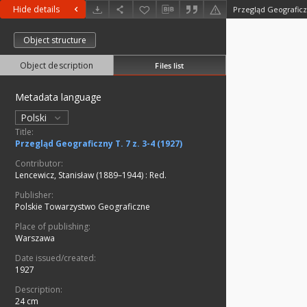
Hide details
Przegląd Geograficzn
Object structure
Object description
Files list
Metadata language
Polski
Title:
Przegląd Geograficzny T. 7 z. 3-4 (1927)
Contributor:
Lencewicz, Stanisław (1889–1944)
:
Red.
Publisher:
Polskie Towarzystwo Geograficzne
Place of publishing:
Warszawa
Date issued/created:
1927
Description:
24 cm