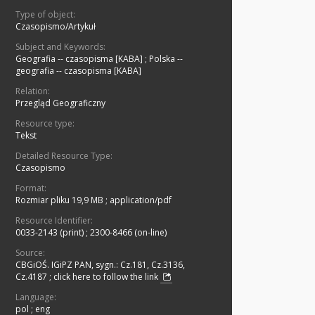
Type of object:
Czasopismo/Artykuł
Subject and Keywords:
Geografia -- czasopisma [KABA]
;
Polska --
geografia -- czasopisma [KABA]
Relation:
Przegląd Geograficzny
Resource type:
Tekst
Detailed Resource Type:
Czasopismo
Format:
Rozmiar pliku 19,9 MB
;
application/pdf
Resource Identifier:
0033-2143 (print)
;
2300-8466 (on-line)
Source:
CBGiOŚ. IGiPZ PAN, sygn.: Cz.181, Cz.3136,
Cz.4187
;
click here to follow the link
Language:
pol
;
eng