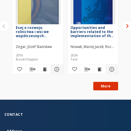
Esej o rozwoju
Opportunities and
The
rolnictwa i wsi we
barriers related to the
ma
współczesnych
implementation of the
pl
uwarunkowaniach
Right to the City
th
concept in the Brazilian
De
Zegar, Józef Stanisław
Nowak, Maciej Jacek
Rocco, Robert
Nei
and Polish urban
planning system. A
2016
2024
202
comparative study
Book/Chapter
Text
Tex
More
CONTACT