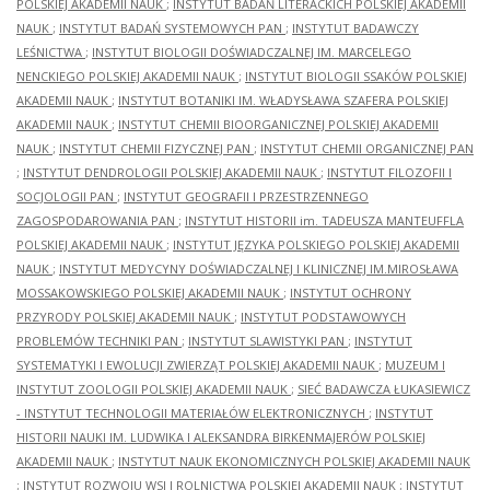
POLSKIEJ AKADEMII NAUK
;
INSTYTUT BADAŃ LITERACKICH POLSKIEJ AKADEMII
NAUK
;
INSTYTUT BADAŃ SYSTEMOWYCH PAN
;
INSTYTUT BADAWCZY
LEŚNICTWA
;
INSTYTUT BIOLOGII DOŚWIADCZALNEJ IM. MARCELEGO
NENCKIEGO POLSKIEJ AKADEMII NAUK
;
INSTYTUT BIOLOGII SSAKÓW POLSKIEJ
AKADEMII NAUK
;
INSTYTUT BOTANIKI IM. WŁADYSŁAWA SZAFERA POLSKIEJ
AKADEMII NAUK
;
INSTYTUT CHEMII BIOORGANICZNEJ POLSKIEJ AKADEMII
NAUK
;
INSTYTUT CHEMII FIZYCZNEJ PAN
;
INSTYTUT CHEMII ORGANICZNEJ PAN
;
INSTYTUT DENDROLOGII POLSKIEJ AKADEMII NAUK
;
INSTYTUT FILOZOFII I
SOCJOLOGII PAN
;
INSTYTUT GEOGRAFII I PRZESTRZENNEGO
ZAGOSPODAROWANIA PAN
;
INSTYTUT HISTORII im. TADEUSZA MANTEUFFLA
POLSKIEJ AKADEMII NAUK
;
INSTYTUT JĘZYKA POLSKIEGO POLSKIEJ AKADEMII
NAUK
;
INSTYTUT MEDYCYNY DOŚWIADCZALNEJ I KLINICZNEJ IM.MIROSŁAWA
MOSSAKOWSKIEGO POLSKIEJ AKADEMII NAUK
;
INSTYTUT OCHRONY
PRZYRODY POLSKIEJ AKADEMII NAUK
;
INSTYTUT PODSTAWOWYCH
PROBLEMÓW TECHNIKI PAN
;
INSTYTUT SLAWISTYKI PAN
;
INSTYTUT
SYSTEMATYKI I EWOLUCJI ZWIERZĄT POLSKIEJ AKADEMII NAUK
;
MUZEUM I
INSTYTUT ZOOLOGII POLSKIEJ AKADEMII NAUK
;
SIEĆ BADAWCZA ŁUKASIEWICZ
- INSTYTUT TECHNOLOGII MATERIAŁÓW ELEKTRONICZNYCH
;
INSTYTUT
HISTORII NAUKI IM. LUDWIKA I ALEKSANDRA BIRKENMAJERÓW POLSKIEJ
AKADEMII NAUK
;
INSTYTUT NAUK EKONOMICZNYCH POLSKIEJ AKADEMII NAUK
;
INSTYTUT ROZWOJU WSI I ROLNICTWA POLSKIEJ AKADEMII NAUK
;
INSTYTUT