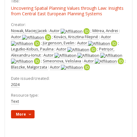
Title:
Uncovering Spatial Planning Values through Law: Insights
from Central East European Planning Systems
Creator:
Nowak, Maciej Jacek
:
Autor
;
Mitrea, Andrei
:
Autor
;
Kovács, Krisztina Filepné
:
Autor
;
Jürgenson, Evelin
:
Autor
;
Legutko-Kobus, Paulina
:
Autor
;
Petrișor,
Alexandru-Ionut
:
Autor
;
Simeonova, Velislava
:
Autor
;
Blaszke, Małgorzata
:
Autor
Date issued/created:
2024
Resource type:
Text
More