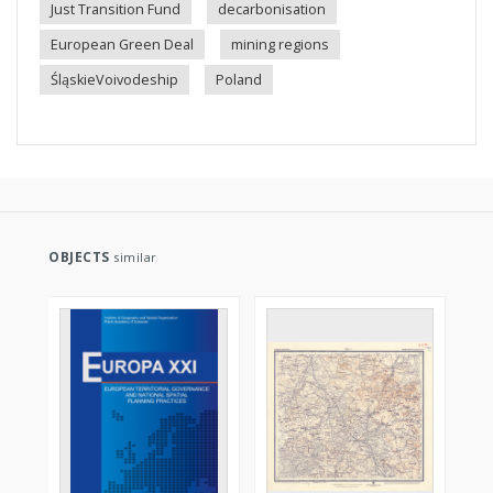
Just Transition Fund
decarbonisation
European Green Deal
mining regions
ŚląskieVoivodeship
Poland
OBJECTS
similar