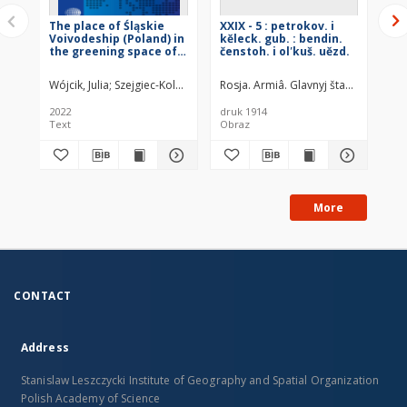
The place of Śląskie
XXIX - 5 : petrokov. i
XXV
Voivodeship (Poland) in
kěleck. gub. : bendin.
i k
the greening space of
čenstoh. i olʹkuš. uězd.
če
flows
ve
Wójcik, Julia
Szejgiec-Kolenda, Barbara
Rosja. Armiâ. Glavnyj štab. Litogra
Czapiewski, Konrad Ł.
Komor
Ros
2022
druk 1914
dru
Text
Obraz
Ob
More
CONTACT
Address
Stanislaw Leszczycki Institute of Geography and Spatial Organization
Polish Academy of Science