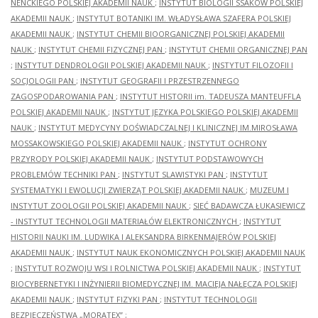
NENCKIEGO POLSKIEJ AKADEMII NAUK
;
INSTYTUT BIOLOGII SSAKÓW POLSKIEJ
AKADEMII NAUK
;
INSTYTUT BOTANIKI IM. WŁADYSŁAWA SZAFERA POLSKIEJ
AKADEMII NAUK
;
INSTYTUT CHEMII BIOORGANICZNEJ POLSKIEJ AKADEMII
NAUK
;
INSTYTUT CHEMII FIZYCZNEJ PAN
;
INSTYTUT CHEMII ORGANICZNEJ PAN
;
INSTYTUT DENDROLOGII POLSKIEJ AKADEMII NAUK
;
INSTYTUT FILOZOFII I
SOCJOLOGII PAN
;
INSTYTUT GEOGRAFII I PRZESTRZENNEGO
ZAGOSPODAROWANIA PAN
;
INSTYTUT HISTORII im. TADEUSZA MANTEUFFLA
POLSKIEJ AKADEMII NAUK
;
INSTYTUT JĘZYKA POLSKIEGO POLSKIEJ AKADEMII
NAUK
;
INSTYTUT MEDYCYNY DOŚWIADCZALNEJ I KLINICZNEJ IM.MIROSŁAWA
MOSSAKOWSKIEGO POLSKIEJ AKADEMII NAUK
;
INSTYTUT OCHRONY
PRZYRODY POLSKIEJ AKADEMII NAUK
;
INSTYTUT PODSTAWOWYCH
PROBLEMÓW TECHNIKI PAN
;
INSTYTUT SLAWISTYKI PAN
;
INSTYTUT
SYSTEMATYKI I EWOLUCJI ZWIERZĄT POLSKIEJ AKADEMII NAUK
;
MUZEUM I
INSTYTUT ZOOLOGII POLSKIEJ AKADEMII NAUK
;
SIEĆ BADAWCZA ŁUKASIEWICZ
- INSTYTUT TECHNOLOGII MATERIAŁÓW ELEKTRONICZNYCH
;
INSTYTUT
HISTORII NAUKI IM. LUDWIKA I ALEKSANDRA BIRKENMAJERÓW POLSKIEJ
AKADEMII NAUK
;
INSTYTUT NAUK EKONOMICZNYCH POLSKIEJ AKADEMII NAUK
;
INSTYTUT ROZWOJU WSI I ROLNICTWA POLSKIEJ AKADEMII NAUK
;
INSTYTUT
BIOCYBERNETYKI I INŻYNIERII BIOMEDYCZNEJ IM. MACIEJA NAŁĘCZA POLSKIEJ
AKADEMII NAUK
;
INSTYTUT FIZYKI PAN
;
INSTYTUT TECHNOLOGII
BEZPIECZEŃSTWA „MORATEX”
;