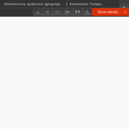
Ekonomiczne, społeczne i geopolityczne uwarunkowania ruchu granicznego = Economic, social and geopolitical conditioning of the cross-border traffic
Komornicki, Tomasz (1963– )Wiśniewski, Rafał (1977– )Szejgiec-Kolenda, BarbaraCiołek, Dorota
Show details