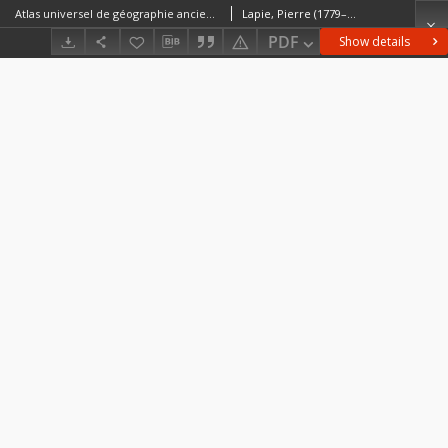
Atlas universel de géographie ancienne et moderne, précédé d'un abrégé de géographie physique et historique
Lapie, Pierre (1779–1850)Lapie, Alexandre Émille
PDF
Show details