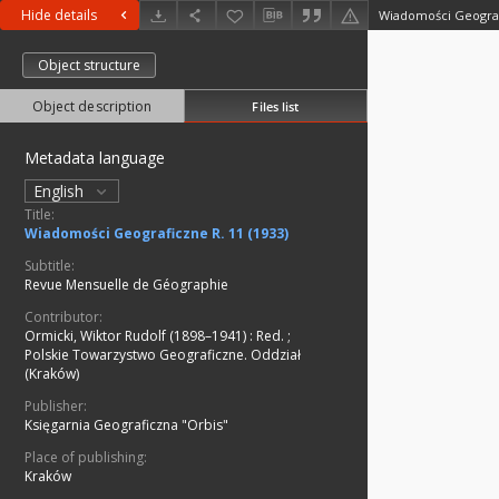
Hide details
Wiadomości Geografi
Object structure
Object description
Files list
Metadata language
English
Title:
Wiadomości Geograficzne R. 11 (1933)
Subtitle:
Revue Mensuelle de Géographie
Contributor:
Ormicki, Wiktor Rudolf (1898–1941)
:
Red.
;
Polskie Towarzystwo Geograficzne. Oddział
(Kraków)
Publisher:
Księgarnia Geograficzna "Orbis"
Place of publishing:
Kraków