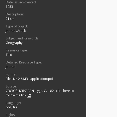
Date issued/created:
1933
Description:
21 cm
Type of object:
Journal/Article
Subject and Keywords:
Geography
Resource type:
Text
Detailed Resource Type:
Journal
Format:
File size 2,6 MB
;
application/pdf
Source:
CBGiOŚ. IGiPZ PAN, sygn. Cz.182
;
click here to
follow the link
Language:
pol
;
fre
Rights: