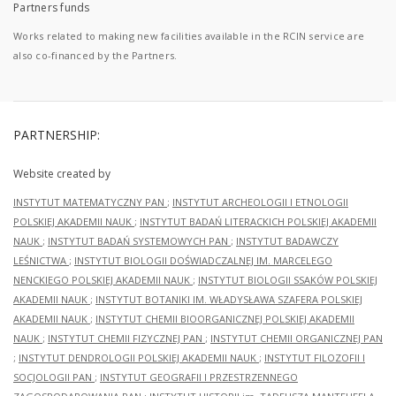
Partners funds
Works related to making new facilities available in the RCIN service are
also co-financed by the Partners.
PARTNERSHIP:
Website created by
INSTYTUT MATEMATYCZNY PAN
;
INSTYTUT ARCHEOLOGII I ETNOLOGII
POLSKIEJ AKADEMII NAUK
;
INSTYTUT BADAŃ LITERACKICH POLSKIEJ AKADEMII
NAUK
;
INSTYTUT BADAŃ SYSTEMOWYCH PAN
;
INSTYTUT BADAWCZY
LEŚNICTWA
;
INSTYTUT BIOLOGII DOŚWIADCZALNEJ IM. MARCELEGO
NENCKIEGO POLSKIEJ AKADEMII NAUK
;
INSTYTUT BIOLOGII SSAKÓW POLSKIEJ
AKADEMII NAUK
;
INSTYTUT BOTANIKI IM. WŁADYSŁAWA SZAFERA POLSKIEJ
AKADEMII NAUK
;
INSTYTUT CHEMII BIOORGANICZNEJ POLSKIEJ AKADEMII
NAUK
;
INSTYTUT CHEMII FIZYCZNEJ PAN
;
INSTYTUT CHEMII ORGANICZNEJ PAN
;
INSTYTUT DENDROLOGII POLSKIEJ AKADEMII NAUK
;
INSTYTUT FILOZOFII I
SOCJOLOGII PAN
;
INSTYTUT GEOGRAFII I PRZESTRZENNEGO