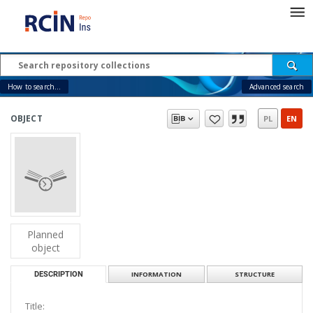
How to search...
Advanced search
OBJECT
PL
EN
Planned
object
DESCRIPTION
INFORMATION
STRUCTURE
Title: