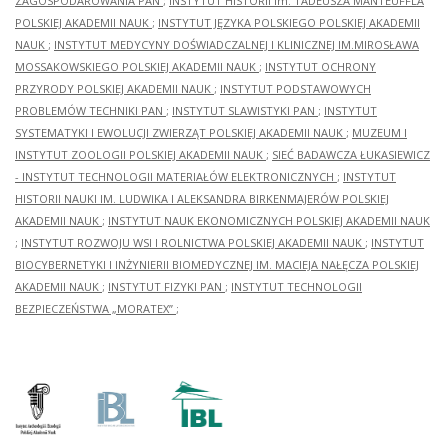
ZAGOSPODAROWANIA PAN
;
INSTYTUT HISTORII im. TADEUSZA MANTEUFFLA
POLSKIEJ AKADEMII NAUK
;
INSTYTUT JĘZYKA POLSKIEGO POLSKIEJ AKADEMII
NAUK
;
INSTYTUT MEDYCYNY DOŚWIADCZALNEJ I KLINICZNEJ IM.MIROSŁAWA
MOSSAKOWSKIEGO POLSKIEJ AKADEMII NAUK
;
INSTYTUT OCHRONY
PRZYRODY POLSKIEJ AKADEMII NAUK
;
INSTYTUT PODSTAWOWYCH
PROBLEMÓW TECHNIKI PAN
;
INSTYTUT SLAWISTYKI PAN
;
INSTYTUT
SYSTEMATYKI I EWOLUCJI ZWIERZĄT POLSKIEJ AKADEMII NAUK
;
MUZEUM I
INSTYTUT ZOOLOGII POLSKIEJ AKADEMII NAUK
;
SIEĆ BADAWCZA ŁUKASIEWICZ
- INSTYTUT TECHNOLOGII MATERIAŁÓW ELEKTRONICZNYCH
;
INSTYTUT
HISTORII NAUKI IM. LUDWIKA I ALEKSANDRA BIRKENMAJERÓW POLSKIEJ
AKADEMII NAUK
;
INSTYTUT NAUK EKONOMICZNYCH POLSKIEJ AKADEMII NAUK
;
INSTYTUT ROZWOJU WSI I ROLNICTWA POLSKIEJ AKADEMII NAUK
;
INSTYTUT
BIOCYBERNETYKI I INŻYNIERII BIOMEDYCZNEJ IM. MACIEJA NAŁĘCZA POLSKIEJ
AKADEMII NAUK
;
INSTYTUT FIZYKI PAN
;
INSTYTUT TECHNOLOGII
BEZPIECZEŃSTWA „MORATEX”
;