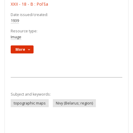
XXII - 18 - B : Polʹša
Date issued/created:
1939
Resource type:
Image
More
Subject and keywords:
topographic maps
Nivy (Belarus; region)