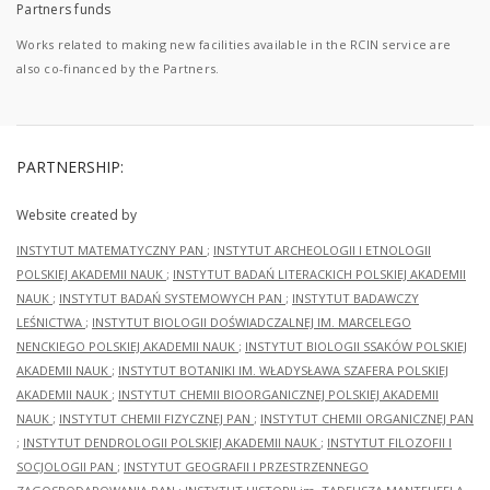
Partners funds
Works related to making new facilities available in the RCIN service are
also co-financed by the Partners.
PARTNERSHIP:
Website created by
INSTYTUT MATEMATYCZNY PAN
;
INSTYTUT ARCHEOLOGII I ETNOLOGII
POLSKIEJ AKADEMII NAUK
;
INSTYTUT BADAŃ LITERACKICH POLSKIEJ AKADEMII
NAUK
;
INSTYTUT BADAŃ SYSTEMOWYCH PAN
;
INSTYTUT BADAWCZY
LEŚNICTWA
;
INSTYTUT BIOLOGII DOŚWIADCZALNEJ IM. MARCELEGO
NENCKIEGO POLSKIEJ AKADEMII NAUK
;
INSTYTUT BIOLOGII SSAKÓW POLSKIEJ
AKADEMII NAUK
;
INSTYTUT BOTANIKI IM. WŁADYSŁAWA SZAFERA POLSKIEJ
AKADEMII NAUK
;
INSTYTUT CHEMII BIOORGANICZNEJ POLSKIEJ AKADEMII
NAUK
;
INSTYTUT CHEMII FIZYCZNEJ PAN
;
INSTYTUT CHEMII ORGANICZNEJ PAN
;
INSTYTUT DENDROLOGII POLSKIEJ AKADEMII NAUK
;
INSTYTUT FILOZOFII I
SOCJOLOGII PAN
;
INSTYTUT GEOGRAFII I PRZESTRZENNEGO