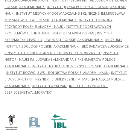
ZAGOSPODAROWANIA PAN
;
INSTYTUT HISTORII im. TADEUSZA MANTEUFFLA
POLSKIEJ AKADEMII NAUK
;
INSTYTUT JĘZYKA POLSKIEGO POLSKIEJ AKADEMII
NAUK
;
INSTYTUT MEDYCYNY DOŚWIADCZALNEJ I KLINICZNEJ IM.MIROSŁAWA
MOSSAKOWSKIEGO POLSKIEJ AKADEMII NAUK
;
INSTYTUT OCHRONY
PRZYRODY POLSKIEJ AKADEMII NAUK
;
INSTYTUT PODSTAWOWYCH
PROBLEMÓW TECHNIKI PAN
;
INSTYTUT SLAWISTYKI PAN
;
INSTYTUT
SYSTEMATYKI I EWOLUCJI ZWIERZĄT POLSKIEJ AKADEMII NAUK
;
MUZEUM I
INSTYTUT ZOOLOGII POLSKIEJ AKADEMII NAUK
;
SIEĆ BADAWCZA ŁUKASIEWICZ
- INSTYTUT TECHNOLOGII MATERIAŁÓW ELEKTRONICZNYCH
;
INSTYTUT
HISTORII NAUKI IM. LUDWIKA I ALEKSANDRA BIRKENMAJERÓW POLSKIEJ
AKADEMII NAUK
;
INSTYTUT NAUK EKONOMICZNYCH POLSKIEJ AKADEMII NAUK
;
INSTYTUT ROZWOJU WSI I ROLNICTWA POLSKIEJ AKADEMII NAUK
;
INSTYTUT
BIOCYBERNETYKI I INŻYNIERII BIOMEDYCZNEJ IM. MACIEJA NAŁĘCZA POLSKIEJ
AKADEMII NAUK
;
INSTYTUT FIZYKI PAN
;
INSTYTUT TECHNOLOGII
BEZPIECZEŃSTWA „MORATEX”
;