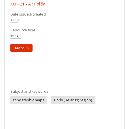
XXI - 21 - A : Polʹša
Date issued/created:
1939
Resource type:
Image
More
Subject and keywords:
topographic maps
Borki (Belarus; region)