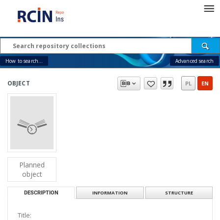
How to search...
Advanced search
OBJECT
PL
EN
Planned
object
DESCRIPTION
INFORMATION
STRUCTURE
Title: