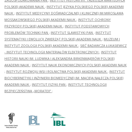
ZAGOSPODAROWANIA PAN
;
INSTYTUT HISTORII im. TADEUSZA MANTEUFFLA
POLSKIEJ AKADEMII NAUK
;
INSTYTUT JĘZYKA POLSKIEGO POLSKIEJ AKADEMII
NAUK
;
INSTYTUT MEDYCYNY DOŚWIADCZALNEJ I KLINICZNEJ IM.MIROSŁAWA
MOSSAKOWSKIEGO POLSKIEJ AKADEMII NAUK
;
INSTYTUT OCHRONY
PRZYRODY POLSKIEJ AKADEMII NAUK
;
INSTYTUT PODSTAWOWYCH
PROBLEMÓW TECHNIKI PAN
;
INSTYTUT SLAWISTYKI PAN
;
INSTYTUT
SYSTEMATYKI I EWOLUCJI ZWIERZĄT POLSKIEJ AKADEMII NAUK
;
MUZEUM I
INSTYTUT ZOOLOGII POLSKIEJ AKADEMII NAUK
;
SIEĆ BADAWCZA ŁUKASIEWICZ
- INSTYTUT TECHNOLOGII MATERIAŁÓW ELEKTRONICZNYCH
;
INSTYTUT
HISTORII NAUKI IM. LUDWIKA I ALEKSANDRA BIRKENMAJERÓW POLSKIEJ
AKADEMII NAUK
;
INSTYTUT NAUK EKONOMICZNYCH POLSKIEJ AKADEMII NAUK
;
INSTYTUT ROZWOJU WSI I ROLNICTWA POLSKIEJ AKADEMII NAUK
;
INSTYTUT
BIOCYBERNETYKI I INŻYNIERII BIOMEDYCZNEJ IM. MACIEJA NAŁĘCZA POLSKIEJ
AKADEMII NAUK
;
INSTYTUT FIZYKI PAN
;
INSTYTUT TECHNOLOGII
BEZPIECZEŃSTWA „MORATEX”
;