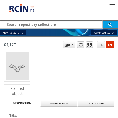
How to search...
Advanced search
OBJECT
PL
EN
Planned
object
DESCRIPTION
INFORMATION
STRUCTURE
Title: