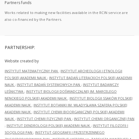
Partners funds
Works related to making new facilities available in the RCIN service are
also co-financed by the Partners.
PARTNERSHIP:
Website created by
INSTYTUT MATEMATYCZNY PAN
;
INSTYTUT ARCHEOLOGII I ETNOLOGII
POLSKIEJ AKADEMII NAUK
;
INSTYTUT BADAŃ LITERACKICH POLSKIEJ AKADEMII
NAUK
;
INSTYTUT BADAŃ SYSTEMOWYCH PAN
;
INSTYTUT BADAWCZY
LEŚNICTWA
;
INSTYTUT BIOLOGII DOŚWIADCZALNEJ IM. MARCELEGO
NENCKIEGO POLSKIEJ AKADEMII NAUK
;
INSTYTUT BIOLOGII SSAKÓW POLSKIEJ
AKADEMII NAUK
;
INSTYTUT BOTANIKI IM. WŁADYSŁAWA SZAFERA POLSKIEJ
AKADEMII NAUK
;
INSTYTUT CHEMII BIOORGANICZNEJ POLSKIEJ AKADEMII
NAUK
;
INSTYTUT CHEMII FIZYCZNEJ PAN
;
INSTYTUT CHEMII ORGANICZNEJ PAN
;
INSTYTUT DENDROLOGII POLSKIEJ AKADEMII NAUK
;
INSTYTUT FILOZOFII I
SOCJOLOGII PAN
;
INSTYTUT GEOGRAFII I PRZESTRZENNEGO