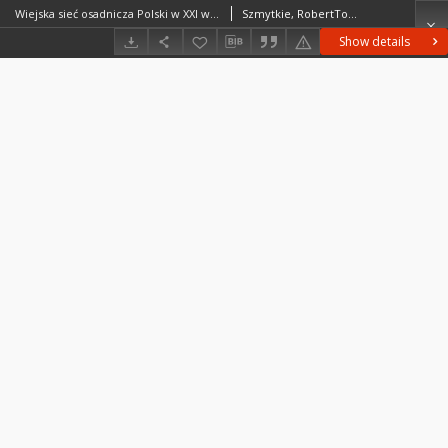
Wiejska sieć osadnicza Polski w XXI wieku = Rural settlement network of Poland in the 21st century
Szmytkie, RobertTomczak, Przemysław
Show details