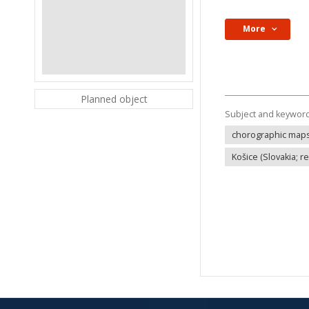
More
Planned object
Subject and keywor
chorographic map
Košice (Slovakia; r