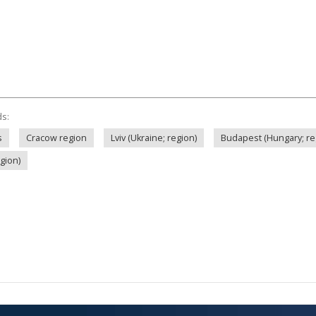
ds:
s
Cracow region
Lviv (Ukraine; region)
Budapest (Hungary; re
egion)