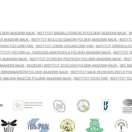
LSKIEJ AKADEMII NAUK
;
INSTYTUT BADAŃ LITERACKICH POLSKIEJ AKADEMII NAUK
;
I
EJ AKADEMII NAUK
;
INSTYTUT BIOLOGII SSAKÓW POLSKIEJ AKADEMII NAUK
;
INSTYT
HEMII FIZYCZNEJ PAN
;
INSTYTUT CHEMII ORGANICZNEJ PAN
;
INSTYTUT DENDROLOGI
STYTUT HISTORII im. TADEUSZA MANTEUFFLA POLSKIEJ AKADEMII NAUK
;
INSTYTUT J
EJ AKADEMII NAUK
;
INSTYTUT OCHRONY PRZYRODY POLSKIEJ AKADEMII NAUK
;
INST
 AKADEMII NAUK
;
MUZEUM I INSTYTUT ZOOLOGII POLSKIEJ AKADEMII NAUK
;
SIEĆ B
RA BIRKENMAJERÓW POLSKIEJ AKADEMII NAUK
;
INSTYTUT NAUK EKONOMICZNYCH POLS
M. MACIEJA NAŁĘCZA POLSKIEJ AKADEMII NAUK
;
INSTYTUT FIZYKI PAN
;
INSTYTUT TE