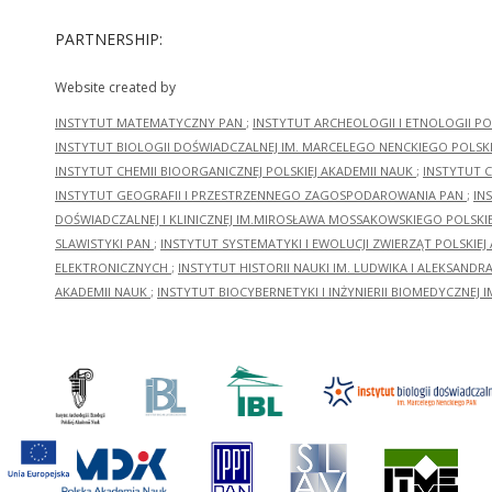
PARTNERSHIP:
Website created by
INSTYTUT MATEMATYCZNY PAN
;
INSTYTUT ARCHEOLOGII I ETNOLOGII PO
INSTYTUT BIOLOGII DOŚWIADCZALNEJ IM. MARCELEGO NENCKIEGO POLSKI
INSTYTUT CHEMII BIOORGANICZNEJ POLSKIEJ AKADEMII NAUK
;
INSTYTUT C
INSTYTUT GEOGRAFII I PRZESTRZENNEGO ZAGOSPODAROWANIA PAN
;
IN
DOŚWIADCZALNEJ I KLINICZNEJ IM.MIROSŁAWA MOSSAKOWSKIEGO POLSKI
SLAWISTYKI PAN
;
INSTYTUT SYSTEMATYKI I EWOLUCJI ZWIERZĄT POLSKIEJ
ELEKTRONICZNYCH
;
INSTYTUT HISTORII NAUKI IM. LUDWIKA I ALEKSAND
AKADEMII NAUK
;
INSTYTUT BIOCYBERNETYKI I INŻYNIERII BIOMEDYCZNEJ I