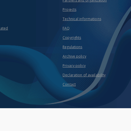
Partners and organization
Projects
Technical informations
eated
FAQ
Copyrights
Regulations
Archive policy
Privacy policy
Declaration of availability
Contact