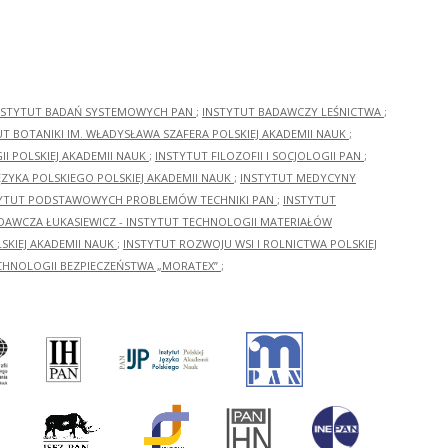
NSTYTUT BADAŃ SYSTEMOWYCH PAN
;
INSTYTUT BADAWCZY LEŚNICTWA
;
UT BOTANIKI IM. WŁADYSŁAWA SZAFERA POLSKIEJ AKADEMII NAUK
;
I POLSKIEJ AKADEMII NAUK
;
INSTYTUT FILOZOFII I SOCJOLOGII PAN
;
ĘZYKA POLSKIEGO POLSKIEJ AKADEMII NAUK
;
INSTYTUT MEDYCYNY
YTUT PODSTAWOWYCH PROBLEMÓW TECHNIKI PAN
;
INSTYTUT
ADAWCZA ŁUKASIEWICZ - INSTYTUT TECHNOLOGII MATERIAŁÓW
KIEJ AKADEMII NAUK
;
INSTYTUT ROZWOJU WSI I ROLNICTWA POLSKIEJ
CHNOLOGII BEZPIECZEŃSTWA „MORATEX”
;