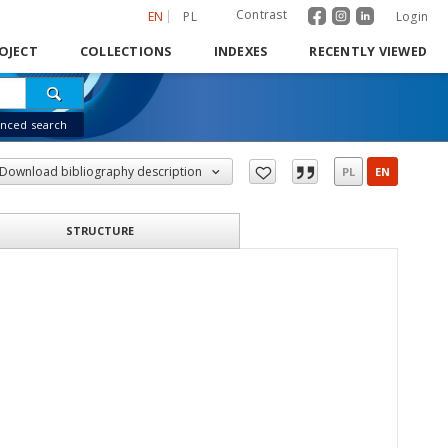
Contrast
EN
PL
Login
OJECT
COLLECTIONS
INDEXES
RECENTLY VIEWED
nced search
Download bibliography description
PL
EN
STRUCTURE