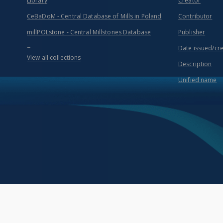
Library
Creator
CeBaDoM - Central Database of Mills in Poland
Contributor
millPOLstone - Central Millstones Database
Publisher
...
Date issued/cr
View all collections
Description
Unified name