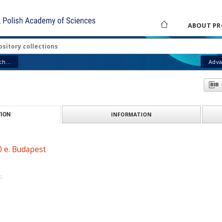
ABOUT PR
h...
Adva
INFORMATION
ION
0 e. Budapest
: