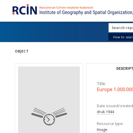
How to searc
OBJECT
DESCRIPT
Title:
Europe 1.000.00
Date issued/created
druk 1944
Resource type:
Image